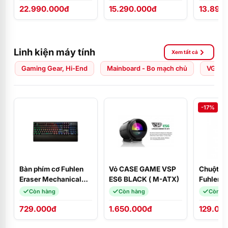
22.990.000đ
15.290.000đ
13.890
ĐEN/Ubuntu/NK
FHD/W1
Linh kiện máy tính
Xem tất cả
Gaming Gear, Hi-End
Mainboard - Bo mạch chủ
VGA - 
-17%
Bàn phím cơ Fuhlen
Vỏ CASE GAME VSP
Chuột má
Eraser Mechanical
ES6 BLACK ( M-ATX)
Fuhlen L
Blue Switch Black
Còn hàng
Còn hàng
Còn h
729.000đ
1.650.000đ
129.00