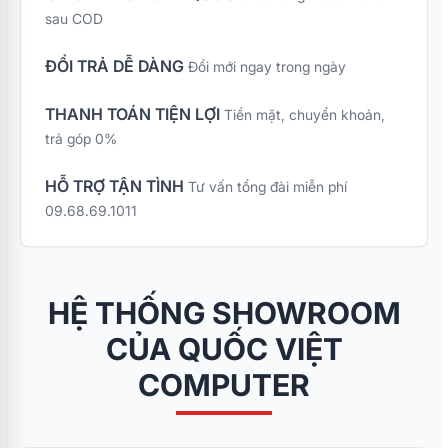
tối đa cho các bạn tân
sau COD
sinh viên trong mùa
nhập học, chương
ĐỔI TRẢ DỄ DÀNG
Đổi mới ngay trong ngày
trình ưu đãi đặc biệt
"Combo Bếp Xinh Tân
THANH TOÁN TIỆN LỢI
Tiền mặt, chuyển khoản,
Sinh Viên – Sắm 4
trả góp 0%
Nhận 7" mang đến bộ
giải pháp gia dụng
Kangaroo cao cấp với
HỖ TRỢ TẬN TÌNH
Tư vấn tổng đài miễn phí
mức chi phí tối ưu nhất
09.68.69.1011
cùng quà tặng vô cùng
thiết thực.
HỆ THỐNG SHOWROOM
CỦA QUỐC VIỆT
COMPUTER