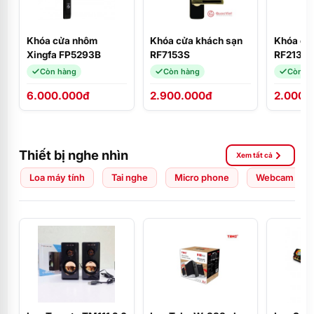
Khóa cửa nhôm
Khóa cửa khách sạn
Khóa cử
Xingfa FP5293B
RF7153S
RF2132S
Còn hàng
Còn hàng
Còn h
6.000.000đ
2.900.000đ
2.000.
Thiết bị nghe nhìn
Xem tất cả
Loa máy tính
Tai nghe
Micro phone
Webcam