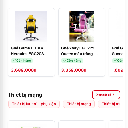
Ghế Game E-DRA
Ghế xoay EGC225
Ghế Gam
Hercules EGC203
Queen màu trắng-
Gundam 
PRO Black/Yellow
hồng E-Dra
Còn hàng
Còn hàng
Còn h
3.689.000đ
3.359.000đ
1.699.
Thiết bị mạng
Xem tất cả
Thiết bị lưu trữ - phụ kiện
Thiết bị mạng
Thiết bị trình 