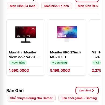
Màn Hình 24 Inch
Màn hình 27 Inch
Màn hình 19.5 Inch
Màn Hình Monitor
Monitor HKC 27inch
Màn Hìn
ViewSonic VA220-H
MG27S9Q
LS24F3
(21.5
(24 inch
Còn hàng
Còn hàng
Còn h
inch/VA/FHD/100Hz/1ms)
FHD/IPS
1.590.000đ
5.199.000đ
2.279.
HDMI
Bàn Ghế
Xem tất cả
Ghế chuyên dụng cho Gamer
Bàn chơi game - Gaming