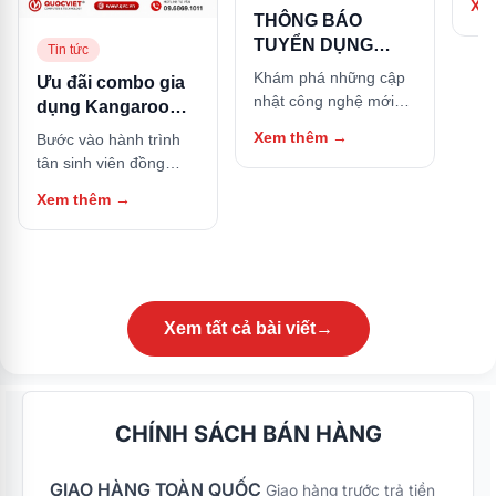
Xe
hữu
THÔNG BÁO
này
TUYỂN DỤNG
Tin tức
NHÂN SỰ
Khám phá những cập
Ưu đãi combo gia
nhật công nghệ mới
dụng Kangaroo
nhất và các thủ thuật
cho Tân sinh viên:
Xem thêm
→
Bước vào hành trình
hữu ích trong bài viết
Sắm trọn bộ căn
tân sinh viên đồng
này.
bếp, tặng ngay nồi
nghĩa với việc bạn bắt
Xem thêm
→
cơm điện
đầu cuộc sống tự lập
tại các thành phố lớn.
Bên cạnh góc học tập,
một căn bếp nhỏ gọn
nhưng đầy đủ tiện nghi
chính là nơi giữ lửa
Xem tất cả bài viết
→
năng lượng, giúp bạn
tự tay nấu những bữa
ăn thơm ngon, tiết
kiệm chi phí sinh hoạt
CHÍNH SÁCH BÁN HÀNG
và đảm bảo an toàn
thực phẩm. Nhằm
GIAO HÀNG TOÀN QUỐC
đồng hành và hỗ trợ
Giao hàng trước trả tiền