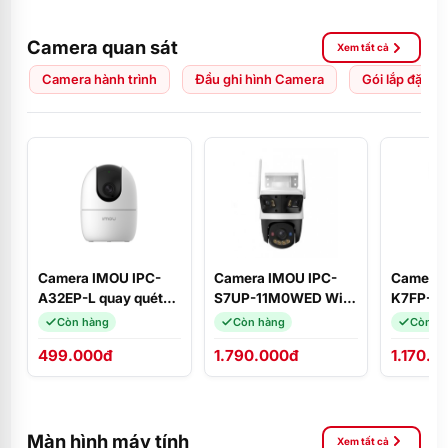
Camera quan sát
Xem tất cả
Camera hành trình
Đầu ghi hình Camera
Gói lắp đặt C
Camera IMOU IPC-
Camera IMOU IPC-
Camera 
A32EP-L quay quét
S7UP-11M0WED Wifi
K7FP-5
3MP 2K
3 mắt Cruiser Triple
quay qué
Còn hàng
Còn hàng
Còn h
11MP ngoài trời, phát
đàm thoạ
499.000đ
1.790.000đ
1.170.0
hiện người, Wifi 6
động xa
Màn hình máy tính
Xem tất cả