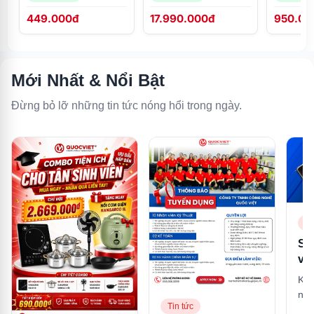
KGHC13A3
449.000đ
17.990.000đ
950.00
Mới Nhất & Nổi Bật
Đừng bỏ lỡ những tin tức nóng hổi trong ngày.
Ti
So
và
là 
Khá
mạ
nhậ
tư
Tin tức
nhấ