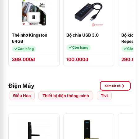
Thẻ nhớ Kingston
Bộ chia USB 3.0
Bộ kích 
64GB
Repeater
EX200
Còn hàng
Còn hàng
Còn h
369.000đ
100.000đ
290.00
Điện Máy
Xem tất cả
Điều Hòa
Thiết bị điện thông minh
Tivi