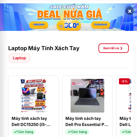
×
Laptop Máy Tính Xách Tay
Xem tất cả
Laptop
-5%
Máy tính xách tay
Máy tính xách tay
Máy tính
Dell DC15250 (i5-
Dell Pro Essential PV
Dell Lat
1334U/16GD4/512SSD/15.6FHD/120Hz/W11SL+OFFICE_2024/B
15250 (Core i5-
(i3-131
Còn hàng
Còn hàng
Còn h
(CPH99)
1334U/8GB/DDR5/512GBSSD/15.6F
SSD/ 8G