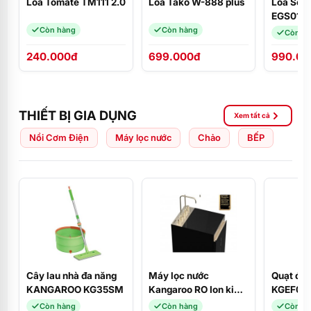
Loa Tomate TM111 2.0
Loa Tako W-888 plus
Loa Sou
EGS01W
(USB Blu
Còn hàng
Còn hàng
Còn h
FM)
240.000đ
699.000đ
990.00
THIẾT BỊ GIA DỤNG
Xem tất cả
Nồi Cơm Điện
Máy lọc nước
Chảo
BẾP
Cây lau nhà đa năng
Máy lọc nước
Quạt đứ
KANGAROO KG35SM
Kangaroo RO Ion kiềm
KGEF06
tích hợp nóng lạnh
Còn hàng
Còn hàng
Còn h