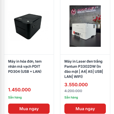
Máy in hóa đơn, tem
Máy in Laser đen trắng
nhãn mã vạch PDIT
Pantum P3302DW (In
PD304 (USB + LAN)
đảo mặt | A4| A5| USB|
LAN| WIFI)
3.550.000
1.450.000
4.200.000
Sẵn hàng
Sẵn hàng
Mua ngay
Mua ngay