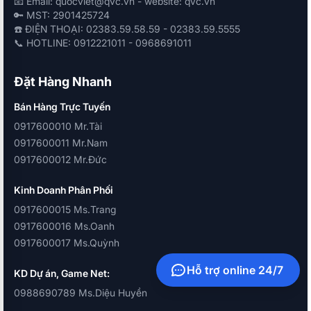
📧 Email: quocviet@qvc.vn - website: qvc.vn
🔑 MST: 2901425724
☎️ ĐIỆN THOẠI: 02383.59.58.59 - 02383.59.5555
📞 HOTLINE: 0912221011 - 0968691011
Đặt Hàng Nhanh
Bán Hàng Trực Tuyến
0917600010 Mr.Tài
0917600011 Mr.Nam
0917600012 Mr.Đức
Kinh Doanh Phân Phối
0917600015 Ms.Trang
0917600016 Ms.Oanh
0917600017 Ms.Quỳnh
Hỗ trợ online 24/7
KD Dự án, Game Net:
0988690789 Ms.Diệu Huyền