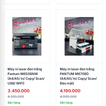
Máy in laser đen trắng
Máy in laser đen trắng
Pantum M6508NW
PANTUM M6708D
(A4/A5/ In/ Copy/ Scan/
(A4/A5/ In/ Copy/ Scan/
USB/ WIFI)
Đảo mặt)
3.450.000
4.190.000
4.200.000
4.990.000
Sẵn hàng
Sẵn hàng