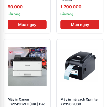
50.000
1.790.000
Sẵn hàng
Sẵn hàng
Mua ngay
Mua ngay
Máy in Canon
Máy in mã vạch Xprinter
LBP243DW II ( NK ) Đảo
XP350B USB