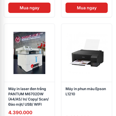
Mua ngay
Mua ngay
Máy in laser đen trắng
Máy in phun màu Epson
PANTUM M6702DW
L1210
(A4/A5/ In/ Copy/ Scan/
Đảo mặt/ USB/ WIFI
4.390.000