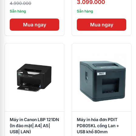
3.099.000
4.990.000
Sẵn hàng
Sẵn hàng
Mua ngay
Mua ngay
Máy in Canon LBP 121DN
Máy in hóa đơn PDIT
(In đảo mặt| A4| A5|
PD805KL cổng Lan +
USB| LAN)
USB khổ 80mm