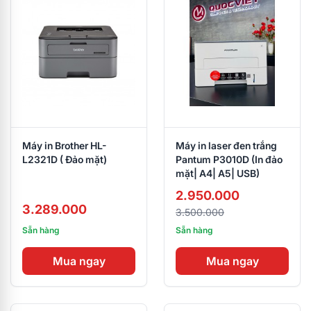
Máy in Brother HL-
Máy in laser đen trắng
L2321D ( Đảo mặt)
Pantum P3010D (In đảo
mặt| A4| A5| USB)
2.950.000
3.289.000
3.500.000
Sẵn hàng
Sẵn hàng
Mua ngay
Mua ngay