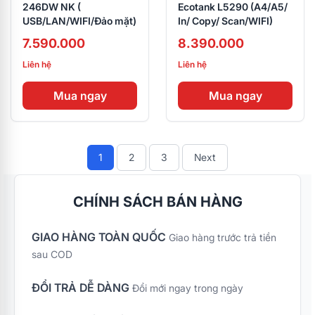
246DW NK (
Ecotank L5290 (A4/A5/
USB/LAN/WIFI/Đảo mặt)
In/ Copy/ Scan/WIFI)
7.590.000
8.390.000
Liên hệ
Liên hệ
Mua ngay
Mua ngay
1
2
3
Next
CHÍNH SÁCH BÁN HÀNG
GIAO HÀNG TOÀN QUỐC
Giao hàng trước trả tiền
sau COD
ĐỔI TRẢ DỄ DÀNG
Đổi mới ngay trong ngày