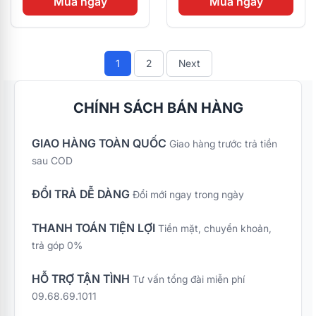
Mua ngay
Mua ngay
1
2
Next
CHÍNH SÁCH BÁN HÀNG
GIAO HÀNG TOÀN QUỐC
Giao hàng trước trả tiền
sau COD
ĐỔI TRẢ DỄ DÀNG
Đổi mới ngay trong ngày
THANH TOÁN TIỆN LỢI
Tiền mặt, chuyển khoản,
trả góp 0%
HỖ TRỢ TẬN TÌNH
Tư vấn tổng đài miễn phí
09.68.69.1011