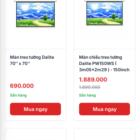
Màn treo tường Dalite
Màn chiếu treo tường
70'' x 70''
Dalite PW150WS (
3m05x2m29 ) - 150inch
1.889.000
690.000
1.890.000
Sẵn hàng
Sẵn hàng
Mua ngay
Mua ngay