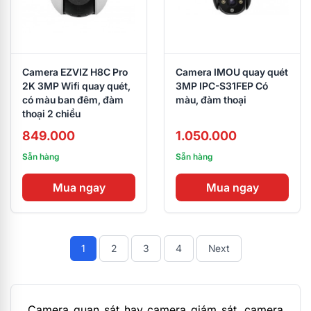
Camera EZVIZ H8C Pro
Camera IMOU quay quét
2K 3MP Wifi quay quét,
3MP IPC-S31FEP Có
có màu ban đêm, đàm
màu, đàm thoại
thoại 2 chiều
849.000
1.050.000
Sẵn hàng
Sẵn hàng
Mua ngay
Mua ngay
1
2
3
4
Next
Camera quan sát
hay camera giám sát, camera