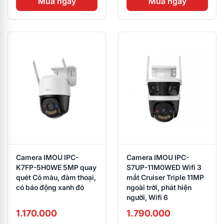
Mua ngay
Mua ngay
Camera IMOU IPC-
Camera IMOU IPC-
K7FP-5H0WE 5MP quay
S7UP-11M0WED Wifi 3
quét Có màu, đàm thoại,
mắt Cruiser Triple 11MP
có báo động xanh đỏ
ngoài trời, phát hiện
người, Wifi 6
1.170.000
1.790.000