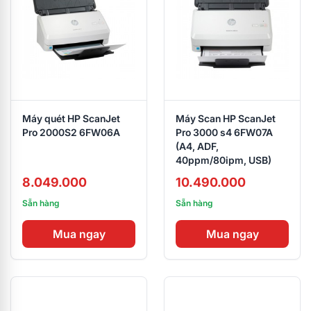
Máy quét HP ScanJet
Máy Scan HP ScanJet
Pro 2000S2 6FW06A
Pro 3000 s4 6FW07A
(A4, ADF,
40ppm/80ipm, USB)
8.049.000
10.490.000
Sẵn hàng
Sẵn hàng
Mua ngay
Mua ngay