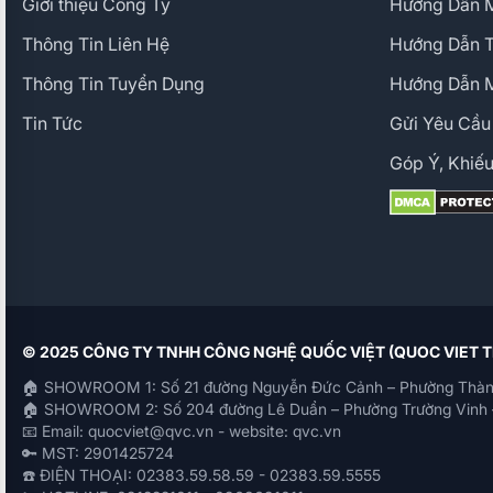
Giới thiệu Công Ty
Hướng Dẫn M
Thông Tin Liên Hệ
Hướng Dẫn 
Thông Tin Tuyển Dụng
Hướng Dẫn 
Tin Tức
Gửi Yêu Cầu
Góp Ý, Khiếu
© 2025 CÔNG TY TNHH CÔNG NGHỆ QUỐC VIỆT (QUOC VIET
🏠 SHOWROOM 1: Số 21 đường Nguyễn Đức Cảnh – Phường Thàn
🏠 SHOWROOM 2: Số 204 đường Lê Duẩn – Phường Trường Vinh 
📧 Email: quocviet@qvc.vn - website: qvc.vn
🔑 MST: 2901425724
☎️ ĐIỆN THOẠI: 02383.59.58.59 - 02383.59.5555