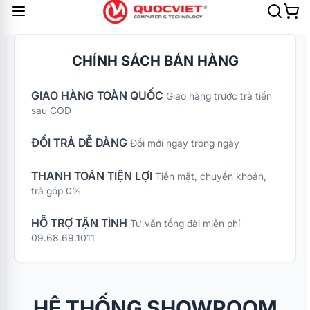
CHÍNH SÁCH BÁN HÀNG
GIAO HÀNG TOÀN QUỐC
Giao hàng trước trả tiền
sau COD
ĐỔI TRẢ DỄ DÀNG
Đổi mới ngay trong ngày
THANH TOÁN TIỆN LỢI
Tiền mặt, chuyển khoản,
trả góp 0%
HỖ TRỢ TẬN TÌNH
Tư vấn tổng đài miễn phí
09.68.69.1011
HỆ THỐNG SHOWROOM