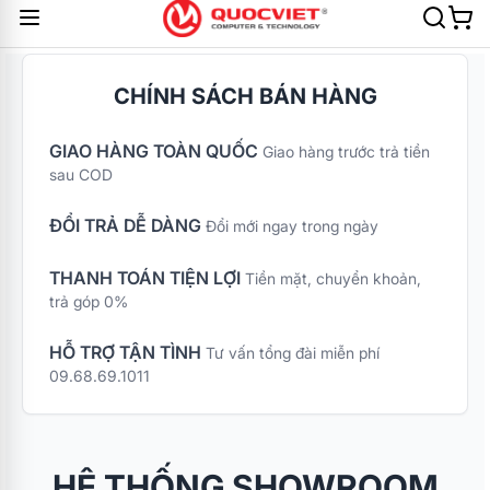
CHÍNH SÁCH BÁN HÀNG
GIAO HÀNG TOÀN QUỐC
Giao hàng trước trả tiền
sau COD
ĐỔI TRẢ DỄ DÀNG
Đổi mới ngay trong ngày
THANH TOÁN TIỆN LỢI
Tiền mặt, chuyển khoản,
trả góp 0%
HỖ TRỢ TẬN TÌNH
Tư vấn tổng đài miễn phí
09.68.69.1011
HỆ THỐNG SHOWROOM