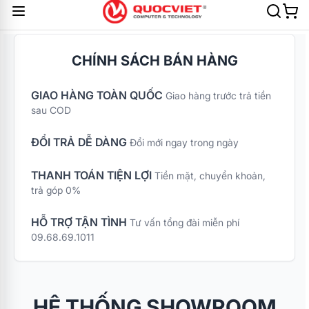
CHÍNH SÁCH BÁN HÀNG
GIAO HÀNG TOÀN QUỐC
Giao hàng trước trả tiền
sau COD
ĐỔI TRẢ DỄ DÀNG
Đổi mới ngay trong ngày
THANH TOÁN TIỆN LỢI
Tiền mặt, chuyển khoản,
trả góp 0%
HỖ TRỢ TẬN TÌNH
Tư vấn tổng đài miễn phí
09.68.69.1011
HỆ THỐNG SHOWROOM