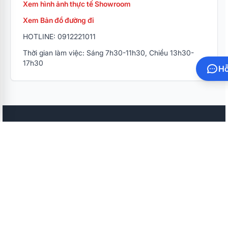
Xem hình ảnh thực tế Showroom
Xem Bản đồ đường đi
HOTLINE: 0912221011
Thời gian làm việc: Sáng 7h30-11h30, Chiều 13h30-
17h30
Hỗ
GIỚI THIỆU QUỐC VIỆT
Giới thiệu Công Ty
Thông Tin Liên Hệ
Thông Tin Tuyển Dụng
Tin Tức