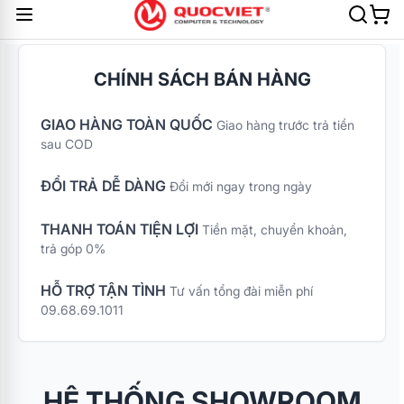
CHÍNH SÁCH BÁN HÀNG
GIAO HÀNG TOÀN QUỐC
Giao hàng trước trả tiền
sau COD
ĐỔI TRẢ DỄ DÀNG
Đổi mới ngay trong ngày
THANH TOÁN TIỆN LỢI
Tiền mặt, chuyển khoản,
trả góp 0%
HỖ TRỢ TẬN TÌNH
Tư vấn tổng đài miễn phí
09.68.69.1011
HỆ THỐNG SHOWROOM