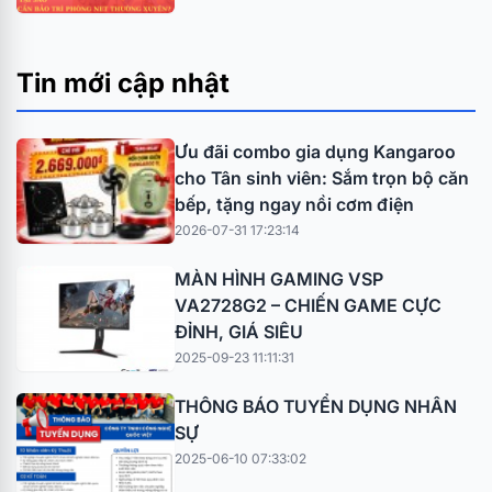
Tin mới cập nhật
Ưu đãi combo gia dụng Kangaroo
cho Tân sinh viên: Sắm trọn bộ căn
bếp, tặng ngay nồi cơm điện
2026-07-31 17:23:14
MÀN HÌNH GAMING VSP
VA2728G2 – CHIẾN GAME CỰC
ĐỈNH, GIÁ SIÊU
2025-09-23 11:11:31
THÔNG BÁO TUYỂN DỤNG NHÂN
SỰ
2025-06-10 07:33:02