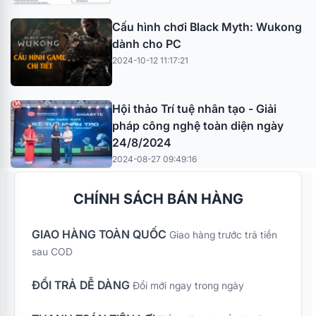
Cấu hình chơi Black Myth: Wukong
dành cho PC
2024-10-12 11:17:21
Hội thảo Trí tuệ nhân tạo - Giải
pháp công nghệ toàn diện ngày
24/8/2024
2024-08-27 09:49:16
CHÍNH SÁCH BÁN HÀNG
GIAO HÀNG TOÀN QUỐC
Giao hàng trước trả tiền
sau COD
ĐỔI TRẢ DỄ DÀNG
Đổi mới ngay trong ngày