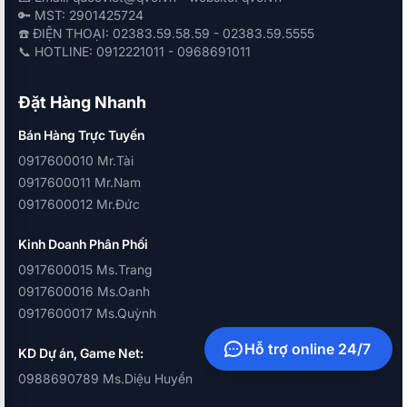
🔑 MST: 2901425724
☎️ ĐIỆN THOẠI: 02383.59.58.59 - 02383.59.5555
📞 HOTLINE: 0912221011 - 0968691011
Đặt Hàng Nhanh
Bán Hàng Trực Tuyến
0917600010 Mr.Tài
0917600011 Mr.Nam
0917600012 Mr.Đức
Kinh Doanh Phân Phối
0917600015 Ms.Trang
0917600016 Ms.Oanh
0917600017 Ms.Quỳnh
Hỗ trợ online 24/7
KD Dự án, Game Net:
0988690789 Ms.Diệu Huyền