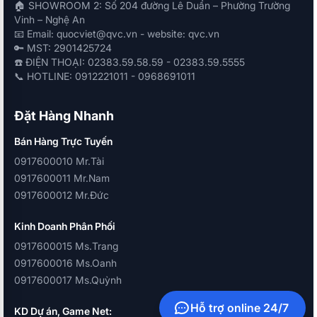
🏠 SHOWROOM 2: Số 204 đường Lê Duẩn – Phường Trường
Vinh – Nghệ An
📧 Email: quocviet@qvc.vn - website: qvc.vn
🔑 MST: 2901425724
☎️ ĐIỆN THOẠI: 02383.59.58.59 - 02383.59.5555
📞 HOTLINE: 0912221011 - 0968691011
Đặt Hàng Nhanh
Bán Hàng Trực Tuyến
0917600010 Mr.Tài
0917600011 Mr.Nam
0917600012 Mr.Đức
Kinh Doanh Phân Phối
0917600015 Ms.Trang
0917600016 Ms.Oanh
0917600017 Ms.Quỳnh
Hỗ trợ online 24/7
KD Dự án, Game Net: