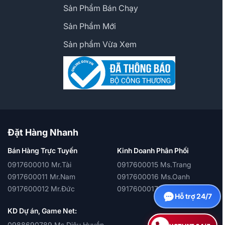
Sản Phẩm Bán Chạy
Sản Phẩm Mới
Sản phẩm Vừa Xem
Đặt Hàng Nhanh
Bán Hàng Trực Tuyến
Kinh Doanh Phân Phối
0917600010 Mr.Tài
0917600015 Ms.Trang
0917600011 Mr.Nam
0917600016 Ms.Oanh
0917600012 Mr.Đức
0917600017 Ms.Quỳnh
Hỗ trợ 24/7
KD Dự án, Game Net:
0988690789 Ms.Diệu Huyền