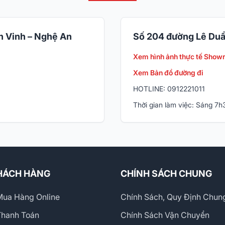
 Vinh – Nghệ An
Số 204 đường Lê Duẩ
Xem hình ảnh thực tế Show
Xem Bản đồ đường đi
HOTLINE: 0912221011
Thời gian làm việc: Sáng 7
HÁCH HÀNG
CHÍNH SÁCH CHUNG
ua Hàng Online
Chính Sách, Quy Định Chun
Thanh Toán
Chính Sách Vận Chuyển