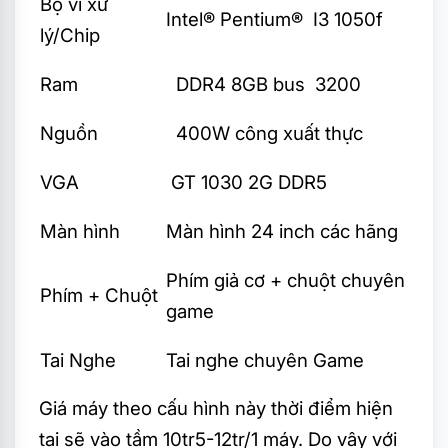
Bộ vi xử
Intel® Pentium® I3 1050f
lý/Chip
Ram
DDR4 8GB bus 3200
Nguồn
400W công xuất thực
VGA
GT 1030 2G DDR5
Màn hình
Màn hình 24 inch các hãng
Phím giả cơ + chuột chuyên
Phím + Chuột
game
Tai Nghe
Tai nghe chuyên Game
Giá máy theo cấu hình này thời điểm hiện
tại sẽ vào tầm 10tr5-12tr/1 máy. Do vậy với