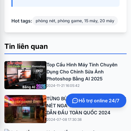
Hot tags:
phòng nét, phòng game, 15 máy, 20 máy
Tin liên quan
Top Cấu Hình Máy Tính Chuyên
Dụng Cho Chỉnh Sửa Ảnh
Photoshop Bằng AI 2025
2024-11-21 16:05:42
TỪNG BỪNG KHAI TRƯƠNG PHÒNG
Hỗ trợ online 24/7
NÉT NGA TÂM CẤU HÌNH KHỦNG
DẪN ĐẦU TOÀN QUỐC 2024
2024-07-08 17:30:38