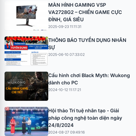
MÀN HÌNH GAMING VSP
VA2728G2 – CHIẾN GAME CỰC
ĐỈNH, GIÁ SIÊU
2025-09-23 11:11:31
THÔNG BÁO TUYỂN DỤNG NHÂN
SỰ
2025-06-10 07:33:02
Cấu hình chơi Black Myth: Wukong
dành cho PC
2024-10-12 11:17:21
Hội thảo Trí tuệ nhân tạo - Giải
pháp công nghệ toàn diện ngày
24/8/2024
2024-08-27 09:49:16