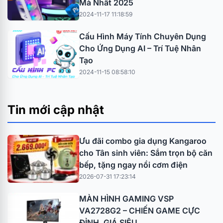
Mà Nhất 2025
2024-11-17 11:18:59
Cấu Hình Máy Tính Chuyên Dụng
Cho Ứng Dụng AI – Trí Tuệ Nhân
Tạo
2024-11-15 08:58:10
Tin mới cập nhật
Ưu đãi combo gia dụng Kangaroo
cho Tân sinh viên: Sắm trọn bộ căn
bếp, tặng ngay nồi cơm điện
2026-07-31 17:23:14
MÀN HÌNH GAMING VSP
VA2728G2 – CHIẾN GAME CỰC
ĐỈNH, GIÁ SIÊU