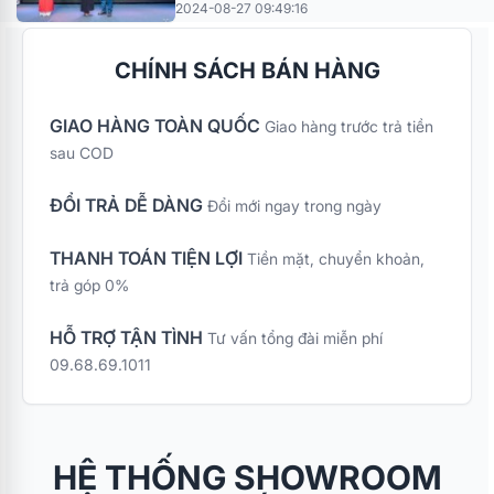
2024-08-27 09:49:16
CHÍNH SÁCH BÁN HÀNG
GIAO HÀNG TOÀN QUỐC
Giao hàng trước trả tiền
sau COD
ĐỔI TRẢ DỄ DÀNG
Đổi mới ngay trong ngày
THANH TOÁN TIỆN LỢI
Tiền mặt, chuyển khoản,
trả góp 0%
HỖ TRỢ TẬN TÌNH
Tư vấn tổng đài miễn phí
09.68.69.1011
HỆ THỐNG SHOWROOM