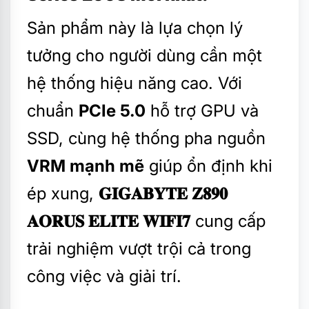
Sản phẩm này là lựa chọn lý
tưởng cho người dùng cần một
hệ thống hiệu năng cao. Với
chuẩn
PCIe 5.0
hỗ trợ GPU và
SSD, cùng hệ thống pha nguồn
VRM mạnh mẽ
giúp ổn định khi
ép xung,
𝐆𝐈𝐆𝐀𝐁𝐘𝐓𝐄 𝐙𝟖𝟗𝟎
𝐀𝐎𝐑𝐔𝐒 𝐄𝐋𝐈𝐓𝐄 𝐖𝐈𝐅𝐈𝟕
cung cấp
trải nghiệm vượt trội cả trong
công việc và giải trí.