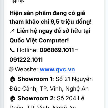
Hiện sản phẩm đang có giá
tham khảo chỉ 9,5 triệu đồng!
📌
Liên hệ ngay để sở hữu tại
Quốc Việt Computer!
📞 Hotline:
096869.1011 –
091222.1011
🌐 Website:
www.qvc.vn
🏠
Showroom 1
: Số 21 Nguyễn
Đức Cảnh, TP. Vinh, Nghệ An
🏠
Showroom 2
: Số 204 Lê
Duẩn, TP. Vinh, Nghệ An