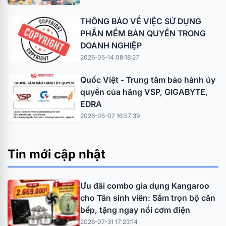
THÔNG BÁO VỀ VIỆC SỬ DỤNG
PHẦN MỀM BẢN QUYỀN TRONG
DOANH NGHIỆP
2026-05-14 08:18:27
Quốc Việt - Trung tâm bảo hành ủy
quyền của hãng VSP, GIGABYTE,
EDRA
2026-05-07 16:57:39
Tin mới cập nhật
Ưu đãi combo gia dụng Kangaroo
cho Tân sinh viên: Sắm trọn bộ căn
bếp, tặng ngay nồi cơm điện
2026-07-31 17:23:14