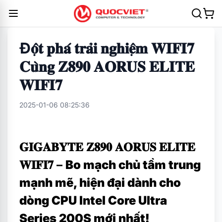
Đ𝐨̣̂𝐭 𝐩𝐡𝐚́ 𝐭𝐫𝐚̉𝐢 𝐧𝐠𝐡𝐢𝐞̣̂𝐦 𝐖𝐈𝐅𝐈𝟕
𝐂𝐮̀𝐧𝐠 𝐙𝟖𝟗𝟎 𝐀𝐎𝐑𝐔𝐒 𝐄𝐋𝐈𝐓𝐄
𝐖𝐈𝐅𝐈𝟕
2025-01-06 08:25:36
𝐆𝐈𝐆𝐀𝐁𝐘𝐓𝐄 𝐙𝟖𝟗𝟎 𝐀𝐎𝐑𝐔𝐒 𝐄𝐋𝐈𝐓𝐄
𝐖𝐈𝐅𝐈𝟕 –
Bo mạch chủ tầm trung
mạnh mẽ, hiện đại dành cho
dòng CPU Intel Core Ultra
Series 200S mới nhất!