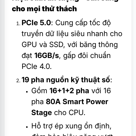
cho mọi thử thách
PCIe 5.0
: Cung cấp tốc độ
truyền dữ liệu siêu nhanh cho
GPU và SSD, với băng thông
đạt
16GB/s
, gấp đôi chuẩn
PCIe 4.0.
19 pha nguồn kỹ thuật số
:
Gồm
16+1+2 pha
với 16
pha
80A Smart Power
Stage
cho CPU.
Hỗ trợ ép xung ổn định,