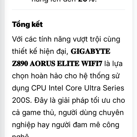
Tổng kết
Với các tính năng vượt trội cùng
thiết kế hiện đại,
𝐆𝐈𝐆𝐀𝐁𝐘𝐓𝐄
𝐙𝟖𝟗𝟎 𝐀𝐎𝐑𝐔𝐒 𝐄𝐋𝐈𝐓𝐄 𝐖𝐈𝐅𝐈𝟕
là lựa
chọn hoàn hảo cho hệ thống sử
dụng CPU Intel Core Ultra Series
200S. Đây là giải pháp tối ưu cho
cả game thủ, người dùng chuyên
nghiệp hay người đam mê công
nghệ.