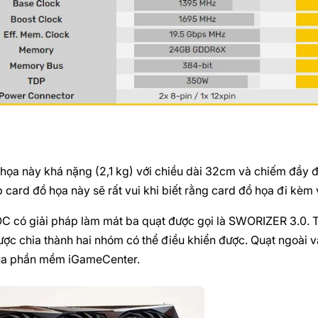
ế
họa này khá nặng (2,1 kg) với chiều dài 32cm và chiếm đầy 
 card đồ họa này sẽ rất vui khi biết rằng card đồ họa đi kèm v
C có giải pháp làm mát ba quạt được gọi là SWORIZER 3.0. 
ợc chia thành hai nhóm có thể điều khiển được. Quạt ngoài và
ua phần mềm iGameCenter.