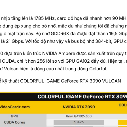
 nhịp tăng lên là 1785 MHz, card đồ họa đã nhanh hơn 90 MH
 dụng ép xung cho bộ nhớ, mặc dù như chúng tôi đã chứng min
g ở mặt trận này. Bộ nhớ GDDR6X đã được đặt thành 19,5 Gb
 là 21 Gbps. Với tốc độ như vậy và bus bộ nhớ 384-bit, GPU 
 dựa trên kiến ​​trúc NVIDIA Ampere được sản xuất trên q
i CUDA, chỉ ít hơn 256 lõi so với GPU GA102 đầy đủ. Hiện tại
ư Vulcan hiện là dòng cao nhất trong dòng Colorful.
ố kỹ thuật COLORFUL IGAME GeForce RTX 3090 VULCAN