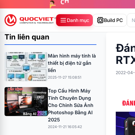
Danh mục
Build PC
Tin liên quan
Đán
Màn hình máy tính là
RTX
thiết bị điện tử gắn
liền
2022-04-
2025-11-27 15:08:51
Top Cấu Hình Máy
Tính Chuyên Dụng
Cho Chỉnh Sửa Ảnh
Photoshop Bằng AI
2025
2024-11-21 16:05:42