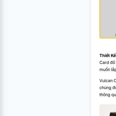
Thiết K
Card đồ 
muốn lắp
Vulcan O
chúng đư
thông q