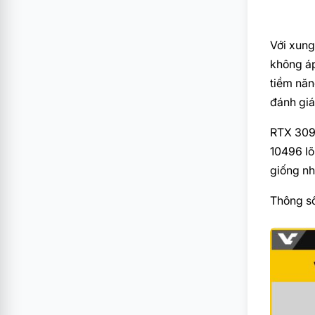
Với xung
không áp
tiềm năn
đánh giá
RTX 3090
10496 lõ
giống nh
Thông s