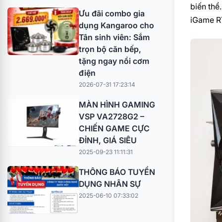
biến thể
Ưu đãi combo gia
iGame R
dụng Kangaroo cho
Tân sinh viên: Sắm
trọn bộ căn bếp,
tặng ngay nồi cơm
điện
2026-07-31 17:23:14
MÀN HÌNH GAMING
VSP VA2728G2 –
CHIẾN GAME CỰC
ĐỈNH, GIÁ SIÊU
2025-09-23 11:11:31
THÔNG BÁO TUYỂN
DỤNG NHÂN SỰ
2025-06-10 07:33:02