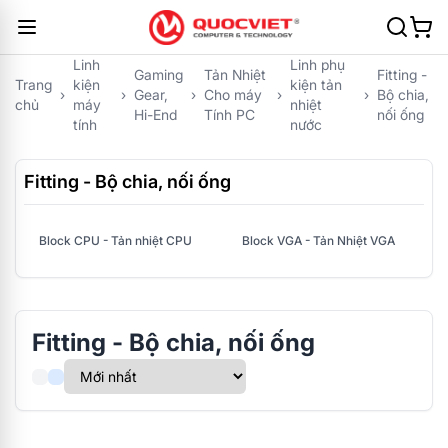
Linh
Linh phụ
Gaming
Tản Nhiệt
Fitting -
Trang
kiện
kiện tản
›
›
Gear,
›
Cho máy
›
›
Bộ chia,
chủ
máy
nhiệt
Hi-End
Tính PC
nối ống
tính
nước
Fitting - Bộ chia, nối ống
Block CPU - Tản nhiệt CPU
Block VGA - Tản Nhiệt VGA
Fitting - Bộ chia, nối ống