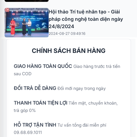
Hội thảo Trí tuệ nhân tạo - Giải
pháp công nghệ toàn diện ngày
24/8/2024
2024-08-27 09:49:16
CHÍNH SÁCH BÁN HÀNG
GIAO HÀNG TOÀN QUỐC
Giao hàng trước trả tiền
sau COD
ĐỔI TRẢ DỄ DÀNG
Đổi mới ngay trong ngày
THANH TOÁN TIỆN LỢI
Tiền mặt, chuyển khoản,
trả góp 0%
HỖ TRỢ TẬN TÌNH
Tư vấn tổng đài miễn phí
09.68.69.1011