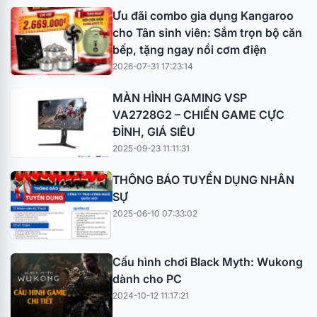
Ưu đãi combo gia dụng Kangaroo
cho Tân sinh viên: Sắm trọn bộ căn
bếp, tặng ngay nồi cơm điện
2026-07-31 17:23:14
MÀN HÌNH GAMING VSP
VA2728G2 – CHIẾN GAME CỰC
ĐỈNH, GIÁ SIÊU
2025-09-23 11:11:31
THÔNG BÁO TUYỂN DỤNG NHÂN
SỰ
2025-06-10 07:33:02
Cấu hình chơi Black Myth: Wukong
dành cho PC
2024-10-12 11:17:21