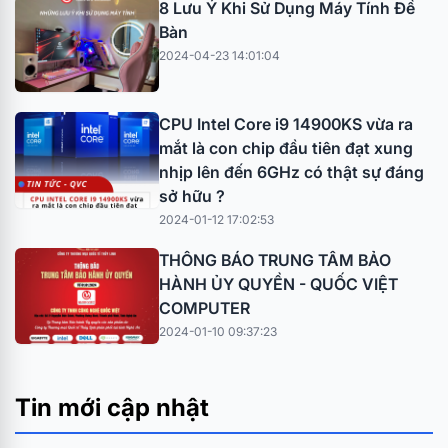
8 Lưu Ý Khi Sử Dụng Máy Tính Đề
Bàn
2024-04-23 14:01:04
CPU Intel Core i9 14900KS vừa ra
mắt là con chip đầu tiên đạt xung
nhịp lên đến 6GHz có thật sự đáng
sở hữu ?
2024-01-12 17:02:53
THÔNG BÁO TRUNG TÂM BẢO
HÀNH ỦY QUYỀN - QUỐC VIỆT
COMPUTER
2024-01-10 09:37:23
Tin mới cập nhật