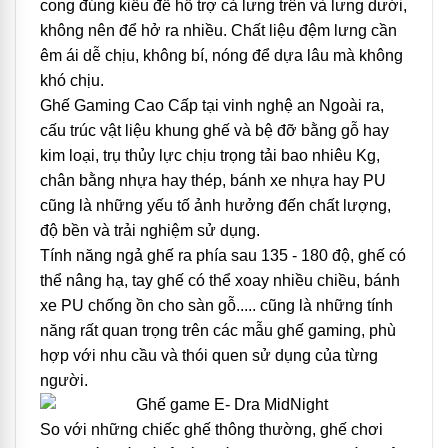
cong đúng kiểu để hỗ trợ cả lưng trên và lưng dưới,
không nên để hở ra nhiều. Chất liệu đệm lưng cần
êm ái dễ chịu, không bí, nóng để dựa lâu mà không
khó chịu.
Ghế Gaming Cao Cấp tại vinh nghệ an Ngoài ra,
cấu trúc vật liệu khung ghế và bệ đỡ bằng gỗ hay
kim loại, trụ thủy lực chịu trọng tải bao nhiêu Kg,
chân bằng nhựa hay thép, bánh xe nhựa hay PU
cũng là những yếu tố ảnh hưởng đến chất lượng,
độ bền và trải nghiệm sử dụng.
Tính năng ngả ghế ra phía sau 135 - 180 độ, ghế có
thể nâng hạ, tay ghế có thể xoay nhiều chiều, bánh
xe PU chống ồn cho sàn gỗ..... cũng là những tính
năng rất quan trọng trên các mẫu ghế gaming, phù
hợp với nhu cầu và thói quen sử dụng của từng
người.
So với những chiếc ghế thông thường, ghế chơi