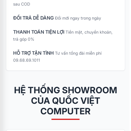
sau COD
ĐỔI TRẢ DỄ DÀNG
Đổi mới ngay trong ngày
THANH TOÁN TIỆN LỢI
Tiền mặt, chuyển khoản,
trả góp 0%
HỖ TRỢ TẬN TÌNH
Tư vấn tổng đài miễn phí
09.68.69.1011
HỆ THỐNG SHOWROOM
CỦA QUỐC VIỆT
COMPUTER