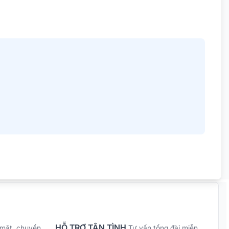
HỖ TRỢ TẬN TÌNH
 mặt, chuyển
Tư vấn tổng đài miễn