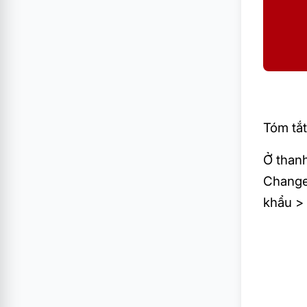
Tóm tắt
Ở than
Change 
khẩu >