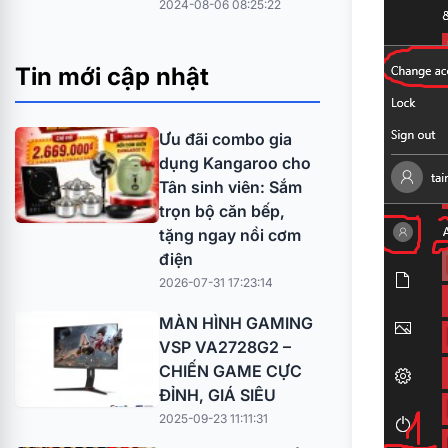
2024-08-06 08:25:22
Tin mới cập nhật
Ưu đãi combo gia
dụng Kangaroo cho
Tân sinh viên: Sắm
trọn bộ căn bếp,
tặng ngay nồi cơm
điện
2026-07-31 17:23:14
MÀN HÌNH GAMING
VSP VA2728G2 –
CHIẾN GAME CỰC
ĐỈNH, GIÁ SIÊU
2025-09-23 11:11:31