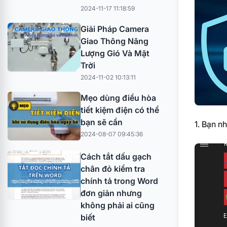
2024-11-17 11:18:59
Giải Pháp Camera
Giao Thông Năng
Lượng Gió Và Mặt
Trời
2024-11-02 10:13:11
Mẹo dùng điều hòa
tiết kiệm điện có thể
bạn sẽ cần
1. Bạn n
2024-08-07 09:45:36
Cách tắt dấu gạch
chân đỏ kiểm tra
chính tả trong Word
đơn giản nhưng
không phải ai cũng
biết