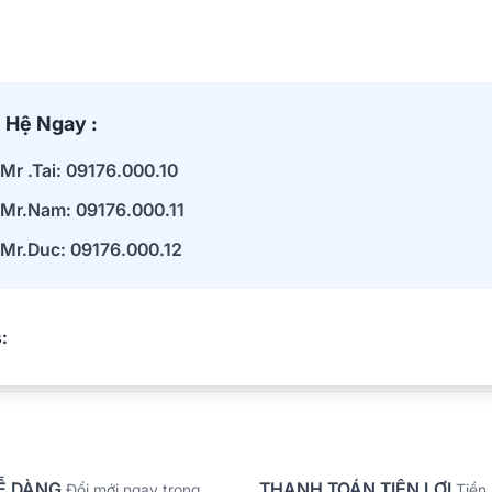
 Hệ Ngay :
Mr .Tai: 09176.000.10
Mr.Nam: 09176.000.11
Mr.Duc: 09176.000.12
:
Ễ DÀNG
THANH TOÁN TIỆN LỢI
Đổi mới ngay trong
Tiền