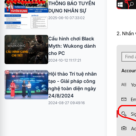
THÔNG BÁO TUYỂN
DỤNG NHÂN SỰ
2025-06-10 07:33:02
2. Nhấn 
Cấu hình chơi Black
Myth: Wukong dành
cho PC
2024-10-12 11:17:21
Hội thảo Trí tuệ nhân
tạo - Giải pháp công
nghệ toàn diện ngày
24/8/2024
2024-08-27 09:49:16