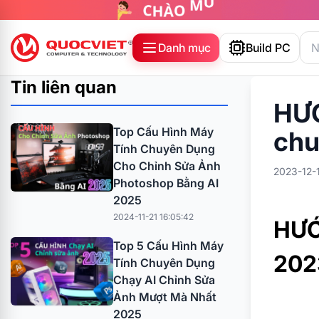
Danh mục
Build PC
Tin liên quan
HƯỚ
Top Cấu Hình Máy
chu
Tính Chuyên Dụng
Cho Chỉnh Sửa Ảnh
2023-12-1
Photoshop Bằng AI
2025
2024-11-21 16:05:42
HƯỚ
Top 5 Cấu Hình Máy
202
Tính Chuyên Dụng
Chạy AI Chỉnh Sửa
Ảnh Mượt Mà Nhất
2025