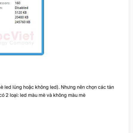
mè led lủng hoặc không led). Nhưng nên chọn các tản
 có 2 loại: led màu mè và không màu mè