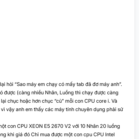
ó lại hỏi “Sao máy em chạy có mấy tab đã đơ máy anh”.
có được (càng nhiều Nhân, Luồng thì chạy được càng
hì lại chục hoặc hơn chục “củ” mỗi con CPU core i. Và
ốt, vì vậy anh em thấy các máy tính chuyên dụng phải sử
ho một con CPU XEON E5 2670 V2 với 10 Nhân 20 luồng
 trong khi giá đó Chỉ mua được một con cpu CPU Intel