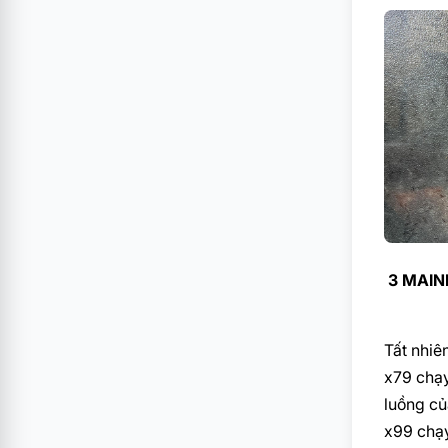
3 MAINB
Tất nhiê
x79 chạy
luồng củ
x99 chạy