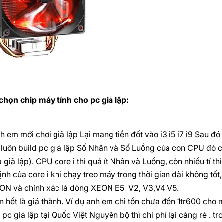
họn chip máy tính cho pc giả lập:
h em mới chơi giả lập Lại mang tiền đốt vào i3 i5 i7 i9 Sau đ
 luôn build pc giả lập Số Nhân và Số Luồng của con CPU đó 
b giả lập). CPU core i thì quá ít Nhân và Luồng, còn nhiều tí t
định của core i khi chạy treo máy trong thời gian dài không t
ON và chính xác là dòng XEON E5 V2, V3,V4 V5.
n hết là giá thành. Ví dụ anh em chỉ tốn chưa đến 1tr600 c
d pc giả lập tại Quốc Việt Nguyên bộ thì chi phí lại càng rẻ .