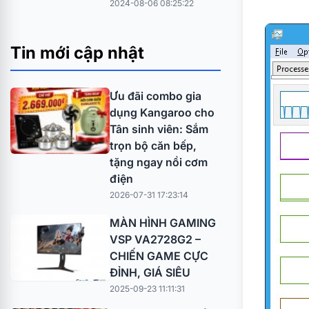
2024-08-06 08:25:22
Tin mới cập nhật
Ưu đãi combo gia
dụng Kangaroo cho
Tân sinh viên: Sắm
trọn bộ căn bếp,
tặng ngay nồi cơm
điện
2026-07-31 17:23:14
MÀN HÌNH GAMING
VSP VA2728G2 –
CHIẾN GAME CỰC
ĐỈNH, GIÁ SIÊU
2025-09-23 11:11:31