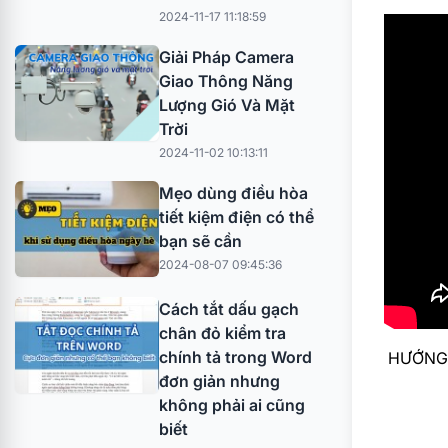
2024-11-17 11:18:59
Giải Pháp Camera
Giao Thông Năng
Lượng Gió Và Mặt
Trời
2024-11-02 10:13:11
Mẹo dùng điều hòa
tiết kiệm điện có thể
bạn sẽ cần
2024-08-07 09:45:36
Cách tắt dấu gạch
chân đỏ kiểm tra
chính tả trong Word
HƯỚNG D
đơn giản nhưng
không phải ai cũng
biết