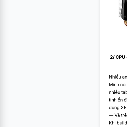
2/ CPU c
Nhiều an
Mình nói
nhiều ta
tính ổn 
dụng XE
— Và trê
Khi buil