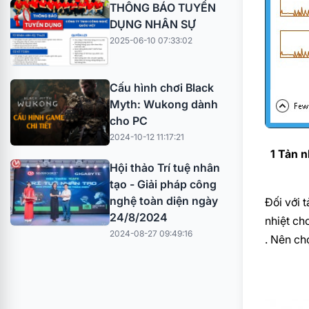
THÔNG BÁO TUYỂN
DỤNG NHÂN SỰ
2025-06-10 07:33:02
Cấu hình chơi Black
Myth: Wukong dành
cho PC
2024-10-12 11:17:21
1 Tản n
Hội thảo Trí tuệ nhân
tạo - Giải pháp công
nghệ toàn diện ngày
Đối với 
24/8/2024
nhiệt ch
2024-08-27 09:49:16
. Nên ch