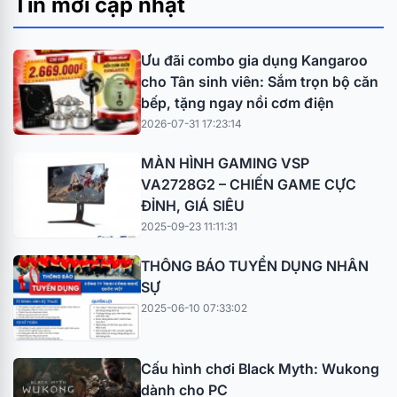
Tin mới cập nhật
Ưu đãi combo gia dụng Kangaroo
cho Tân sinh viên: Sắm trọn bộ căn
bếp, tặng ngay nồi cơm điện
2026-07-31 17:23:14
MÀN HÌNH GAMING VSP
VA2728G2 – CHIẾN GAME CỰC
ĐỈNH, GIÁ SIÊU
2025-09-23 11:11:31
THÔNG BÁO TUYỂN DỤNG NHÂN
SỰ
2025-06-10 07:33:02
Cấu hình chơi Black Myth: Wukong
dành cho PC