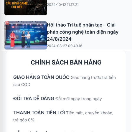
2024-10-12 11:17:21
Hội thảo Trí tuệ nhân tạo - Giải
pháp công nghệ toàn diện ngày
24/8/2024
2024-08-27 09:49:16
CHÍNH SÁCH BÁN HÀNG
GIAO HÀNG TOÀN QUỐC
Giao hàng trước trả tiền
sau COD
ĐỔI TRẢ DỄ DÀNG
Đổi mới ngay trong ngày
THANH TOÁN TIỆN LỢI
Tiền mặt, chuyển khoản,
trả góp 0%