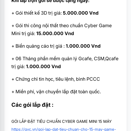
Khi lắp trọn gói sẽ được tặng ngay:
+ Gói thiết kế 3D trị giá:
5.000.000 Vnd
+ Gói thi công nội thất theo chuẩn Cyber Game
Mini trị giá:
15.000.000 Vnd
+ Biển quảng cáo trị giá :
1.000.000 Vnd
+ 06 Tháng phần mềm quản lý Gcafe, CSM,Qcafe
trị giá:
1.000.000 Vnd
+ Chứng chỉ tin học, tiêu lệnh, bình PCCC
+ Miền phí, vận chuyển lắp đặt toàn quốc.
Các gói lắp đặt :
GÓI LẮP ĐẶT TIÊU CHUẨN CYBER GAME MINI 15 MÁY
https://qvc.vn/goi-lap-dat-tieu-chuan-cho-15-may-game-