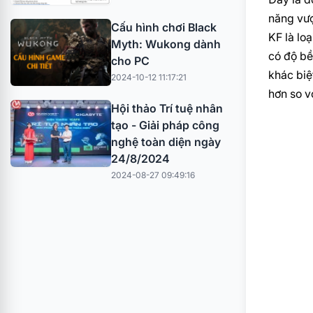
năng vượ
Cấu hình chơi Black
KF là lo
Myth: Wukong dành
có độ bề
cho PC
khác biệ
2024-10-12 11:17:21
hơn so v
Hội thảo Trí tuệ nhân
tạo - Giải pháp công
nghệ toàn diện ngày
24/8/2024
2024-08-27 09:49:16