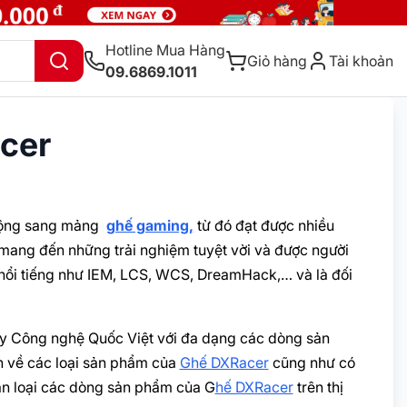
Hotline Mua Hàng
Giỏ hàng
Tài khoản
09.6869.1011
cer
ộng sang mảng
ghế gaming,
từ đó đạt được nhiều
mang đến những trải nghiệm tuyệt vời và được người
 nổi tiếng như IEM, LCS, WCS, DreamHack,… và là đối
g ty Công nghệ Quốc Việt với đa dạng các dòng sản
ơn về các loại sản phẩm của
Ghế DXRacer
cũng như có
ân loại các dòng sản phẩm của G
hế DXRacer
trên thị