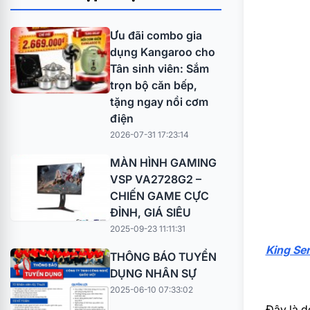
Ưu đãi combo gia
dụng Kangaroo cho
Tân sinh viên: Sắm
trọn bộ căn bếp,
tặng ngay nồi cơm
điện
2026-07-31 17:23:14
MÀN HÌNH GAMING
VSP VA2728G2 –
CHIẾN GAME CỰC
ĐỈNH, GIÁ SIÊU
2025-09-23 11:11:31
King Ser
THÔNG BÁO TUYỂN
DỤNG NHÂN SỰ
2025-06-10 07:33:02
Đây là d