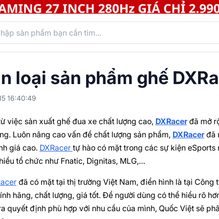
n loại sản phẩm ghế DXRa
15 16:40:49
từ việc sản xuất ghế đua xe chất lượng cao,
DXRacer
đã mở r
ng. Luôn nâng cao vấn đề chất lượng sản phẩm,
DXRacer
đã 
h giá cao.
DXRacer
tự hào có mặt trong các sự kiện eSports
nhiều tổ chức như Fnatic, Dignitas, MLG,…
acer
đã có mặt tại thị trường Việt Nam, điển hình là tại Côn
nh hãng, chất lượng, giá tốt. Để người dùng có thể hiểu rõ h
ra quyết định phù hợp với nhu cầu của mình, Quốc Việt sẽ ph