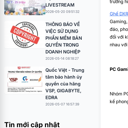
trường h
LIVESTREAM
2026-05-20 09:51:32
Ghế DX
Gaming, 
THÔNG BÁO VỀ
đáo, pho
VIỆC SỬ DỤNG
đối với 
PHẦN MỀM BẢN
nhau với
QUYỀN TRONG
DOANH NGHIỆP
2026-05-14 08:18:27
PC Gami
Quốc Việt - Trung
tâm bảo hành ủy
quyền của hãng
VSP, GIGABYTE,
Nhóm PC
EDRA
kế phong
2026-05-07 16:57:39
Tin mới cập nhật