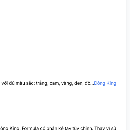
với đủ màu sắc: trắng, cam, vàng, đen, đỏ…
Dòng King
òng King. Formula có phần kê tay tùy chỉnh. Thay vì sử