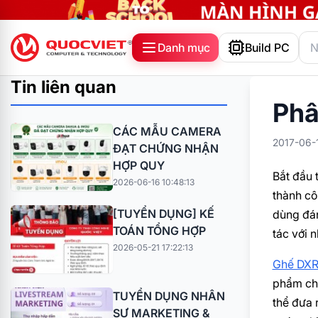
Danh mục
Build PC
Tin liên quan
Phâ
CÁC MẪU CAMERA
2017-06-
ĐẠT CHỨNG NHẬN
HỢP QUY
Bắt đầu 
2026-06-16 10:48:13
thành cô
[TUYỂN DỤNG] KẾ
dùng đán
TOÁN TỔNG HỢP
tác với 
2026-05-21 17:22:13
Ghế DXR
phẩm chí
TUYỂN DỤNG NHÂN
thể đưa 
SỰ MARKETING &