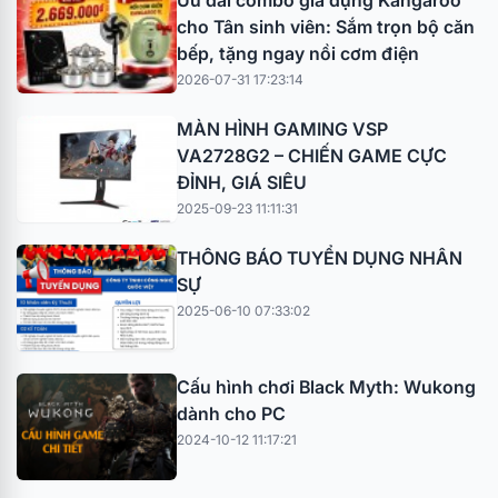
cho Tân sinh viên: Sắm trọn bộ căn
bếp, tặng ngay nồi cơm điện
2026-07-31 17:23:14
MÀN HÌNH GAMING VSP
VA2728G2 – CHIẾN GAME CỰC
ĐỈNH, GIÁ SIÊU
2025-09-23 11:11:31
THÔNG BÁO TUYỂN DỤNG NHÂN
SỰ
2025-06-10 07:33:02
Cấu hình chơi Black Myth: Wukong
dành cho PC
2024-10-12 11:17:21