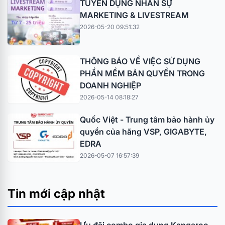
TUYỂN DỤNG NHÂN SỰ
MARKETING & LIVESTREAM
2026-05-20 09:51:32
THÔNG BÁO VỀ VIỆC SỬ DỤNG
PHẦN MỀM BẢN QUYỀN TRONG
DOANH NGHIỆP
2026-05-14 08:18:27
Quốc Việt - Trung tâm bảo hành ủy
quyền của hãng VSP, GIGABYTE,
EDRA
2026-05-07 16:57:39
Tin mới cập nhật
Ưu đãi combo gia dụng Kangaroo