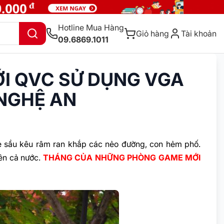
Hotline Mua Hàng
Giỏ hàng
Tài khoản
09.6869.1011
I QVC SỬ DỤNG VGA
 NGHỆ AN
e sầu kêu râm ran khắp các nẻo đường, con hẻm phố.
rên cả nước.
THÁNG CỦA NHỮNG PHÒNG GAME MỚI