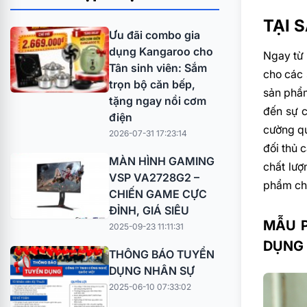
TẠI 
Ưu đãi combo gia
dụng Kangaroo cho
Ngay từ 
Tân sinh viên: Sắm
cho các 
trọn bộ căn bếp,
sản phẩm
tặng ngay nồi cơm
đến sự c
điện
cường qu
2026-07-31 17:23:14
đối thủ 
MÀN HÌNH GAMING
chất lượ
VSP VA2728G2 –
phẩm ch
CHIẾN GAME CỰC
ĐỈNH, GIÁ SIÊU
MẪU P
2025-09-23 11:11:31
DỤNG 
THÔNG BÁO TUYỂN
DỤNG NHÂN SỰ
2025-06-10 07:33:02