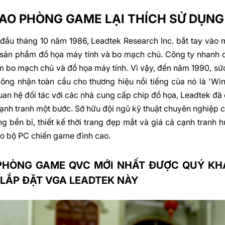
SAO PHÒNG GAME LẠI THÍCH SỬ DỤNG
đầu tháng 10 năm 1986, Leadtek Research Inc. bắt tay vào m
sản phẩm đồ họa máy tính và bo mạch chủ. Công ty nhanh ch
 bo mạch chủ và đồ họa máy tính. Vì vậy, đến năm 1990, sứ
ông nhận toàn cầu cho thương hiệu nổi tiếng của nó là 'Wi
an hệ đối tác với các nhà cung cấp chip đồ họa, Leadtek đã
cạnh tranh một bước. Sở hữu đội ngũ kỹ thuật chuyên nghiệp 
ng bền bỉ, thiết kế thời trang đẹp mắt và giá cả cạnh tranh
o bộ PC chiến game đỉnh cao.
HÒNG GAME QVC MỚI NHẤT ĐƯỢC QUÝ KHÁ
LẮP ĐẶT VGA LEADTEK NÀY