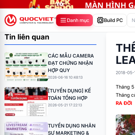
Danh mục
Build PC
Tin liên quan
TH
CÁC MẪU CAMERA
LEA
ĐẠT CHỨNG NHẬN
HỢP QUY
2018-05-1
2026-06-16 10:48:13
Tháng 5
[TUYỂN DỤNG] KẾ
Tháng củ
TOÁN TỔNG HỢP
RA ĐỜI
2026-05-21 17:22:13
TUYỂN DỤNG NHÂN
SỰ MARKETING &