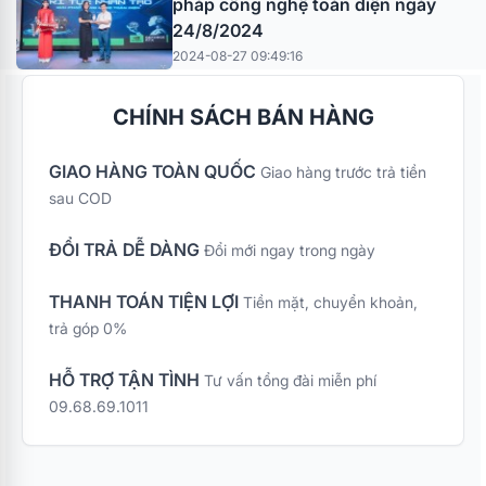
pháp công nghệ toàn diện ngày
24/8/2024
2024-08-27 09:49:16
CHÍNH SÁCH BÁN HÀNG
GIAO HÀNG TOÀN QUỐC
Giao hàng trước trả tiền
sau COD
ĐỔI TRẢ DỄ DÀNG
Đổi mới ngay trong ngày
THANH TOÁN TIỆN LỢI
Tiền mặt, chuyển khoản,
trả góp 0%
HỖ TRỢ TẬN TÌNH
Tư vấn tổng đài miễn phí
09.68.69.1011