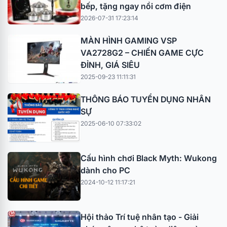
bếp, tặng ngay nồi cơm điện
2026-07-31 17:23:14
MÀN HÌNH GAMING VSP
VA2728G2 – CHIẾN GAME CỰC
ĐỈNH, GIÁ SIÊU
2025-09-23 11:11:31
THÔNG BÁO TUYỂN DỤNG NHÂN
SỰ
2025-06-10 07:33:02
Cấu hình chơi Black Myth: Wukong
dành cho PC
2024-10-12 11:17:21
Hội thảo Trí tuệ nhân tạo - Giải