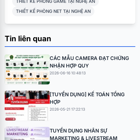
THIẾT KẾ PHÒNG GAME TẠI NGHỆ AN
THIẾT KẾ PHÒNG NET TẠI NGHỆ AN
Tin liên quan
CÁC MẪU CAMERA ĐẠT CHỨNG
NHẬN HỢP QUY
2026-06-16 10:48:13
[TUYỂN DỤNG] KẾ TOÁN TỔNG
HỢP
2026-05-21 17:22:13
TUYỂN DỤNG NHÂN SỰ
MARKETING & LIVESTREAM