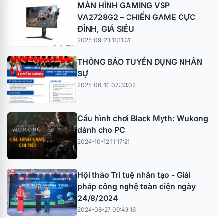
MÀN HÌNH GAMING VSP
VA2728G2 – CHIẾN GAME CỰC
ĐỈNH, GIÁ SIÊU
2025-09-23 11:11:31
THÔNG BÁO TUYỂN DỤNG NHÂN
SỰ
2025-06-10 07:33:02
Cấu hình chơi Black Myth: Wukong
dành cho PC
2024-10-12 11:17:21
Hội thảo Trí tuệ nhân tạo - Giải
pháp công nghệ toàn diện ngày
24/8/2024
2024-08-27 09:49:16