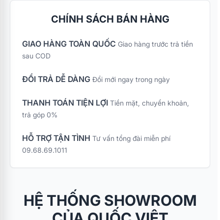
CHÍNH SÁCH BÁN HÀNG
GIAO HÀNG TOÀN QUỐC
Giao hàng trước trả tiền
sau COD
ĐỔI TRẢ DỄ DÀNG
Đổi mới ngay trong ngày
THANH TOÁN TIỆN LỢI
Tiền mặt, chuyển khoản,
trả góp 0%
HỖ TRỢ TẬN TÌNH
Tư vấn tổng đài miễn phí
09.68.69.1011
HỆ THỐNG SHOWROOM
CỦA QUỐC VIỆT