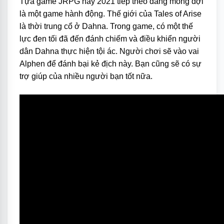
Tựa game JRPG hay 2021 tiếp theo đáng mong đợi
là một game hành động. Thế giới của Tales of Arise
là thời trung cổ ở Dahna. Trong game, có một thế
lực đen tối đã đến đánh chiếm và điều khiển người
dân Dahna thực hiện tội ác. Người chơi sẽ vào vai
Alphen để đánh bại kẻ địch này. Bạn cũng sẽ có sự
trợ giúp của nhiều người bạn tốt nữa.