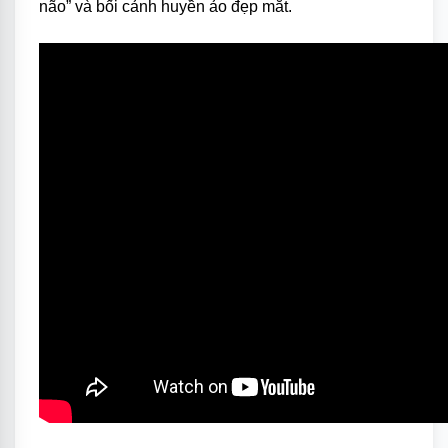
não” và bối cảnh huyền ảo đẹp mắt.