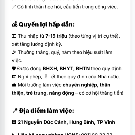
✅ Có tinh thần học hỏi, cầu tiến trong công việc.
💰 Quyền lợi hấp dẫn:
💵 Thu nhập từ
7-15 triệu
(theo từng vị trí cụ thể),
xét tăng lương định kỳ.
🎉 Thưởng tháng, quý, năm theo hiệu suất làm
việc.
🛡 Được đóng
BHXH, BHYT, BHTN
theo quy định.
📅 Nghỉ phép, lễ Tết theo quy định của Nhà nước.
💼 Môi trường làm việc
chuyên nghiệp, thân
thiện, trẻ trung, năng động
– có cơ hội thăng tiến!
📍 Địa điểm làm việc:
🏢
21 Nguyễn Đức Cảnh, Hưng Bình, TP Vinh
📞
Liên hệ ngay phòng HCNS:
0911.88.33.92