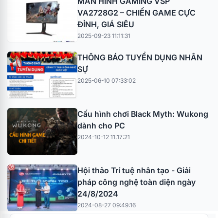
MÀN HÌNH GAMING VSP
VA2728G2 – CHIẾN GAME CỰC
ĐỈNH, GIÁ SIÊU
2025-09-23 11:11:31
THÔNG BÁO TUYỂN DỤNG NHÂN
SỰ
2025-06-10 07:33:02
Cấu hình chơi Black Myth: Wukong
dành cho PC
2024-10-12 11:17:21
Hội thảo Trí tuệ nhân tạo - Giải
pháp công nghệ toàn diện ngày
24/8/2024
2024-08-27 09:49:16