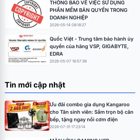
THÔNG BÁO VỀ VIỆC SỬ DỤNG
PHẦN MỀM BẢN QUYỀN TRONG
DOANH NGHIỆP
2026-05-14 08:18:27
Quốc Việt - Trung tâm bảo hành ủy
quyền của hãng VSP, GIGABYTE,
EDRA
2026-05-07 16:57:39
Tin mới cập nhật
Ưu đãi combo gia dụng Kangaroo
cho Tân sinh viên: Sắm trọn bộ căn
bếp, tặng ngay nồi cơm điện
2026-07-31 17:23:14