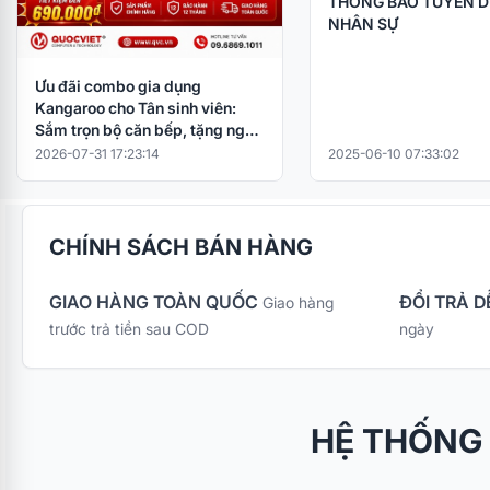
THÔNG BÁO TUYỂN 
NHÂN SỰ
Ưu đãi combo gia dụng
Kangaroo cho Tân sinh viên:
Sắm trọn bộ căn bếp, tặng ngay
nồi cơm điện
2026-07-31 17:23:14
2025-06-10 07:33:02
CHÍNH SÁCH BÁN HÀNG
GIAO HÀNG TOÀN QUỐC
ĐỔI TRẢ D
Giao hàng
trước trả tiền sau COD
ngày
HỆ THỐNG