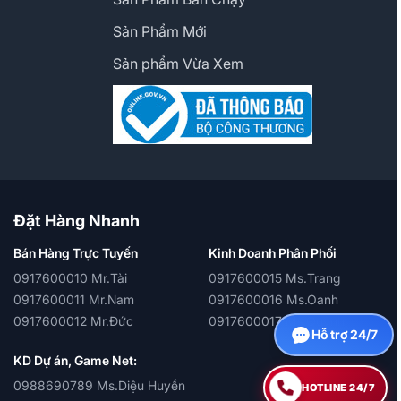
Sản Phẩm Mới
Sản phẩm Vừa Xem
Đặt Hàng Nhanh
Bán Hàng Trực Tuyến
Kinh Doanh Phân Phối
0917600010 Mr.Tài
0917600015 Ms.Trang
0917600011 Mr.Nam
0917600016 Ms.Oanh
0917600012 Mr.Đức
0917600017 Ms.Quỳnh
Hỗ trợ 24/7
KD Dự án, Game Net:
0988690789 Ms.Diệu Huyền
HOTLINE 24/7