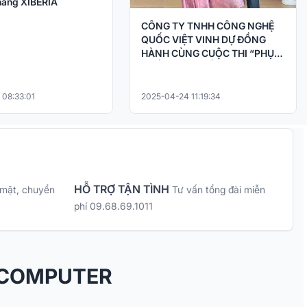
ãng XIBERIA
CÔNG TY TNHH CÔNG NGHỆ
QUỐC VIỆT VINH DỰ ĐỒNG
HÀNH CÙNG CUỘC THI “PHỤC
CHẾ KÝ ỨC – HỒI SINH LỊCH SỬ
BẰNG CÔNG NGHỆ AI
 08:33:01
2025-04-24 11:19:34
HỖ TRỢ TẬN TÌNH
 mặt, chuyển
Tư vấn tổng đài miễn
phí 09.68.69.1011
 COMPUTER