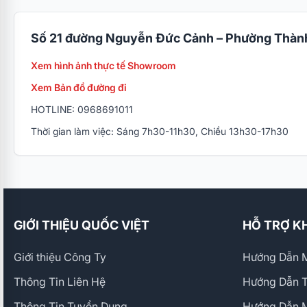
Số 21 đường Nguyễn Đức Cảnh – Phường Thành
Xem hình ảnh thực tế Showroom
Xem Bản đồ đường đi
HOTLINE: 0968691011
Thời gian làm việc: Sáng 7h30-11h30, Chiều 13h30-17h30
GIỚI THIỆU QUỐC VIỆT
HỖ TRỢ K
Giới thiệu Công Ty
Hướng Dẫn M
Thông Tin Liên Hệ
Hướng Dẫn 
Thông Tin Tuyển Dụng
Hướng Dẫn 