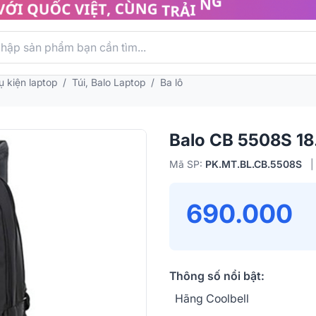
ụ kiện laptop
/
Túi, Balo Laptop
/
Ba lô
Balo CB 5508S 18
Mã SP:
PK.MT.BL.CB.5508S
|
690.000
Thông số nổi bật:
Hãng Coolbell