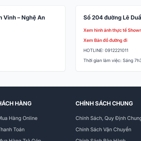
 Vinh – Nghệ An
Số 204 đường Lê Duẩ
Xem hình ảnh thực tế Show
Xem Bản đồ đường đi
HOTLINE: 0912221011
Thời gian làm việc: Sáng 7
HÁCH HÀNG
CHÍNH SÁCH CHUNG
ua Hàng Online
Chính Sách, Quy Định Chun
Thanh Toán
Chính Sách Vận Chuyển
Mua Hàng Trả Góp
Chính Sách Bảo Hành