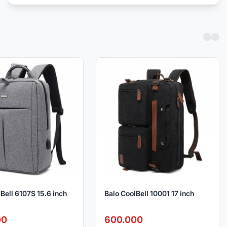
Bell 6107S 15.6 inch
Balo CoolBell 10001 17 inch
00
600.000