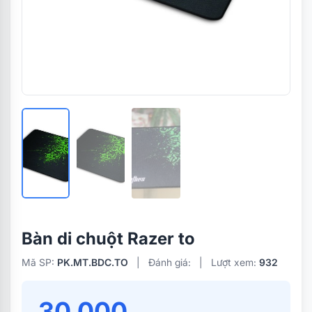
Bàn di chuột Razer to
Mã SP:
PK.MT.BDC.TO
|
Đánh giá:
|
Lượt xem:
932
30.000