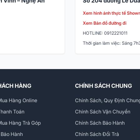
 Vinh – Nghệ An
Số 204 đường Lê Duẩ
Xem hình ảnh thực tế Show
Xem Bản đồ đường đi
HOTLINE: 0912221011
Thời gian làm việc: Sáng 7
HÁCH HÀNG
CHÍNH SÁCH CHUNG
ua Hàng Online
Chính Sách, Quy Định Chun
Thanh Toán
Chính Sách Vận Chuyển
Mua Hàng Trả Góp
Chính Sách Bảo Hành
 Bảo Hành
Chính Sách Đổi Trả