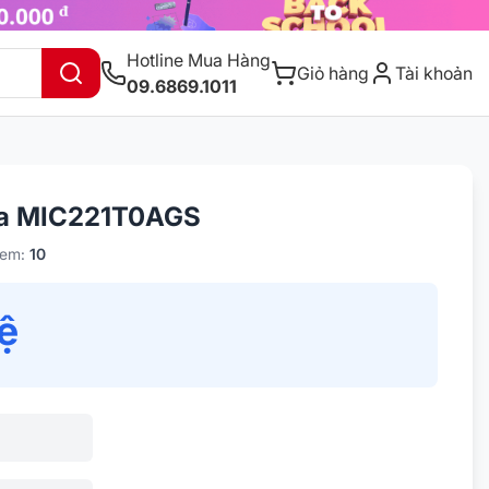
Hotline Mua Hàng
Giỏ hàng
Tài khoản
09.6869.1011
ea MIC221T0AGS
xem:
10
hệ