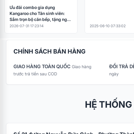
Ưu đãi combo gia dụng
Kangaroo cho Tân sinh viên:
Sắm trọn bộ căn bếp, tặng ngay
nồi cơm điện
2026-07-31 17:23:14
2025-06-10 07:33:02
CHÍNH SÁCH BÁN HÀNG
GIAO HÀNG TOÀN QUỐC
ĐỔI TRẢ D
Giao hàng
trước trả tiền sau COD
ngày
HỆ THỐNG