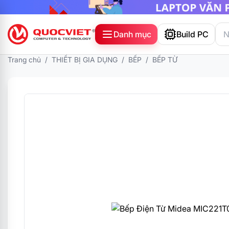
Danh mục
Build PC
Trang chủ
/
THIẾT BỊ GIA DỤNG
/
BẾP
/
BẾP TỪ