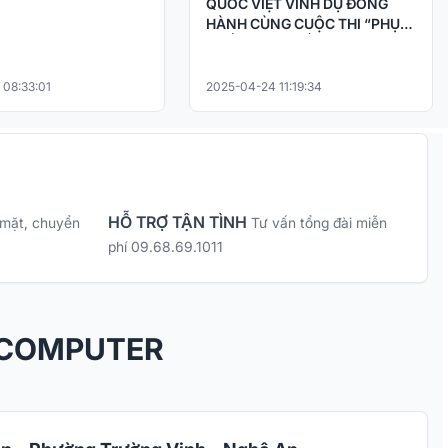
QUỐC VIỆT VINH DỰ ĐỒNG
HÀNH CÙNG CUỘC THI “PHỤC
CHẾ KÝ ỨC – HỒI SINH LỊCH SỬ
BẰNG CÔNG NGHỆ AI
 08:33:01
2025-04-24 11:19:34
HỖ TRỢ TẬN TÌNH
 mặt, chuyển
Tư vấn tổng đài miễn
phí 09.68.69.1011
 COMPUTER