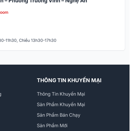
n – Phường Trường Vinh – Nghệ An
room
h30-11h30, Chiều 13h30-17h30
THÔNG TIN KHUYẾN MẠI
g
Thông Tin Khuyến Mại
Sản Phẩm Khuyến Mại
Sản Phẩm Bán Chạy
Sản Phẩm Mới