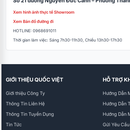
Số 21 đường Nguyễn Đức Cảnh – Phường Thành
Xem hình ảnh thực tế Showroom
Xem Bản đồ đường đi
HOTLINE: 0968691011
Thời gian làm việc: Sáng 7h30-11h30, Chiều 13h30-17h30
GIỚI THIỆU QUỐC VIỆT
HỖ TRỢ K
Giới thiệu Công Ty
Hướng Dẫn M
Thông Tin Liên Hệ
Hướng Dẫn 
Thông Tin Tuyển Dụng
Hướng Dẫn 
Tin Tức
Gửi Yêu Cầu