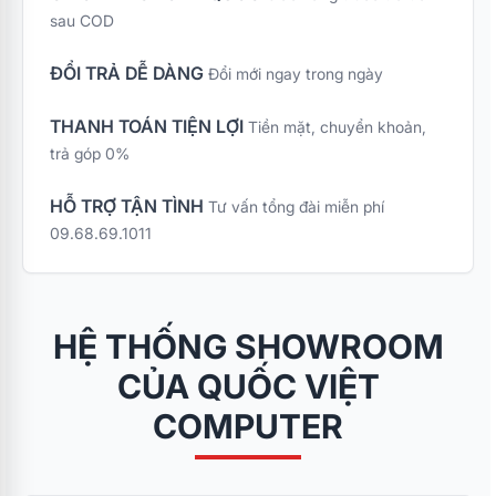
tối đa cho các bạn tân
sau COD
sinh viên trong mùa
nhập học, chương
ĐỔI TRẢ DỄ DÀNG
Đổi mới ngay trong ngày
trình ưu đãi đặc biệt
"Combo Bếp Xinh Tân
THANH TOÁN TIỆN LỢI
Tiền mặt, chuyển khoản,
Sinh Viên – Sắm 4
trả góp 0%
Nhận 7" mang đến bộ
giải pháp gia dụng
Kangaroo cao cấp với
HỖ TRỢ TẬN TÌNH
Tư vấn tổng đài miễn phí
mức chi phí tối ưu nhất
09.68.69.1011
cùng quà tặng vô cùng
thiết thực.
HỆ THỐNG SHOWROOM
CỦA QUỐC VIỆT
COMPUTER