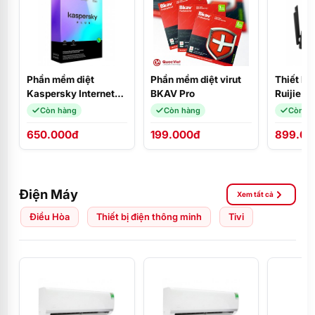
Phần mềm diệt
Phần mềm diệt virut
Thiết bị 
Kaspersky Internet
BKAV Pro
Ruijie 
Security Plus for 3
Pro
Còn hàng
Còn hàng
Còn h
máy (KIS 3U)
650.000đ
199.000đ
899.00
Điện Máy
Xem tất cả
Điều Hòa
Thiết bị điện thông minh
Tivi