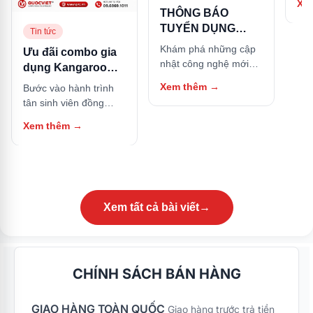
Xe
hữu
THÔNG BÁO
này
TUYỂN DỤNG
Tin tức
NHÂN SỰ
Khám phá những cập
Ưu đãi combo gia
nhật công nghệ mới
dụng Kangaroo
nhất và các thủ thuật
cho Tân sinh viên:
Xem thêm
→
Bước vào hành trình
hữu ích trong bài viết
Sắm trọn bộ căn
tân sinh viên đồng
này.
bếp, tặng ngay nồi
nghĩa với việc bạn bắt
Xem thêm
→
cơm điện
đầu cuộc sống tự lập
tại các thành phố lớn.
Bên cạnh góc học tập,
một căn bếp nhỏ gọn
nhưng đầy đủ tiện nghi
chính là nơi giữ lửa
Xem tất cả bài viết
→
năng lượng, giúp bạn
tự tay nấu những bữa
ăn thơm ngon, tiết
kiệm chi phí sinh hoạt
CHÍNH SÁCH BÁN HÀNG
và đảm bảo an toàn
thực phẩm. Nhằm
GIAO HÀNG TOÀN QUỐC
đồng hành và hỗ trợ
Giao hàng trước trả tiền