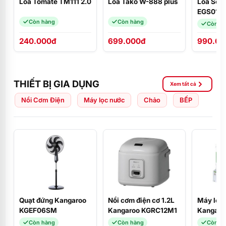
Loa Tomate TM111 2.0
Loa Tako W-888 plus
Loa Sou
EGS01W
(USB Blu
Còn hàng
Còn hàng
Còn h
FM)
240.000đ
699.000đ
990.00
THIẾT BỊ GIA DỤNG
Xem tất cả
Nồi Cơm Điện
Máy lọc nước
Chảo
BẾP
Quạt đứng Kangaroo
Nồi cơm điện cơ 1.2L
Máy lọc
KGEF06SM
Kangaroo KGRC12M1
Kangaro
Còn hàng
Còn hàng
Còn h