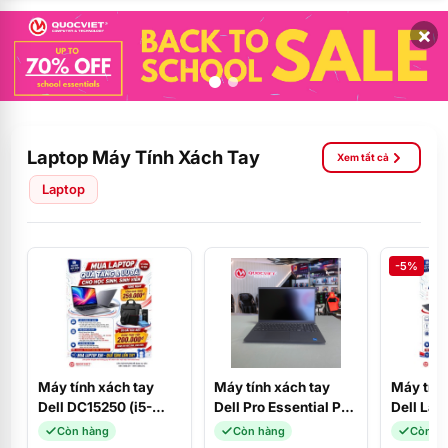
×
Laptop Máy Tính Xách Tay
Xem tất cả
Laptop
-5%
Máy tính xách tay
Máy tính xách tay
Máy tính
Dell DC15250 (i5-
Dell Pro Essential PV
Dell Lat
1334U/16GD4/512SSD/15.6FHD/120Hz/W11SL+OFFICE_2024/B
15250 (Core i5-
(i3-131
Còn hàng
Còn hàng
Còn h
(CPH99)
1334U/8GB/DDR5/512GBSSD/15.6F
SSD/ 8G