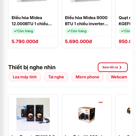
Điều hòa Midea
Điều hòa Midea 9000
Quạt đứ
12.000BTU 1 chiều
BTU 1 chiều inverter
KGEF06
MSAFII-13CRN8
MSCE-10CRFN8
Còn hàng
Còn hàng
Còn h
5.790.000đ
5.690.000đ
950.00
Thiết bị nghe nhìn
Xem tất cả
Loa máy tính
Tai nghe
Micro phone
Webcam