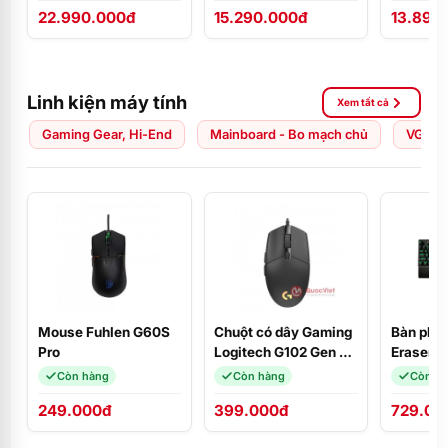
22.990.000đ
15.290.000đ
13.890
ĐEN/Ubuntu/NK
FHD/W1
Linh kiện máy tính
Xem tất cả
Gaming Gear, Hi-End
Mainboard - Bo mạch chủ
VGA - 
Mouse Fuhlen G60S
Chuột có dây Gaming
Bàn phím
Pro
Logitech G102 Gen 2
Eraser 
LIGHTSYNC RGB
Blue Swi
Còn hàng
Còn hàng
Còn h
249.000đ
399.000đ
729.00