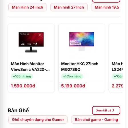
Màn Hình 24 Inch
Màn hình 27 Inch
Màn hình 19.5 Inch
Màn Hình Monitor
Monitor HKC 27inch
Màn Hìn
ViewSonic VA220-H
MG27S9Q
LS24F3
(21.5
(24 inch
Còn hàng
Còn hàng
Còn h
inch/VA/FHD/100Hz/1ms)
FHD/IPS
1.590.000đ
5.199.000đ
2.279.
HDMI
Bàn Ghế
Xem tất cả
Ghế chuyên dụng cho Gamer
Bàn chơi game - Gaming