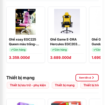
Ghế xoay EGC225
Ghế Game E-DRA
Ghế Gam
Queen màu trắng-
Hercules EGC203
Gundam 
hồng E-Dra
PRO Black/Yellow
Còn hàng
Còn hàng
Còn h
3.359.000đ
3.689.000đ
1.699.
Thiết bị mạng
Xem tất cả
Thiết bị lưu trữ - phụ kiện
Thiết bị mạng
Thiết bị trình 