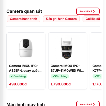
Camera quan sát
Xem tất cả
Camera hành trình
Đầu ghi hình Camera
Gói lắp đặt C
Camera IMOU IPC-
Camera IMOU IPC-
Camera 
A32EP-L quay quét
S7UP-11M0WED Wifi
K7FP-5
3MP 2K
3 mắt Cruiser Triple
quay qué
Còn hàng
Còn hàng
Còn h
11MP ngoài trời, phát
đàm thoạ
499.000đ
1.790.000đ
1.170.0
hiện người, Wifi 6
động xa
Màn hình máy tính
Xem tất cả