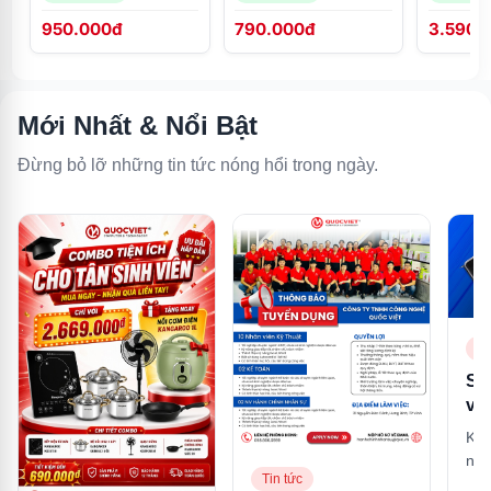
950.000đ
790.000đ
3.590.
Mới Nhất & Nổi Bật
Đừng bỏ lỡ những tin tức nóng hổi trong ngày.
Ti
So
và
là 
Khá
mạ
nhậ
tư
Tin tức
nhấ