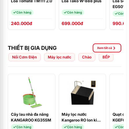
Loa Tomate TM111 2.0
Loa Tako W-888 plus
Loa Sou
EGS01W
(USB Blu
Còn hàng
Còn hàng
Còn h
FM)
240.000đ
699.000đ
990.00
THIẾT BỊ GIA DỤNG
Xem tất cả
Nồi Cơm Điện
Máy lọc nước
Chảo
BẾP
Cây lau nhà đa năng
Máy lọc nước
Quạt đứ
KANGAROO KG35SM
Kangaroo RO Ion kiềm
KGEF06
tích hợp nóng lạnh
Còn hàng
Còn hàng
Còn h