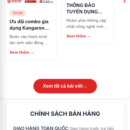
Xe
hữu
THÔNG BÁO
này
TUYỂN DỤNG
Tin tức
NHÂN SỰ
Khám phá những cập
Ưu đãi combo gia
nhật công nghệ mới
dụng Kangaroo
nhất và các thủ thuật
cho Tân sinh viên:
Xem thêm
→
Bước vào hành trình
hữu ích trong bài viết
Sắm trọn bộ căn
tân sinh viên đồng
này.
bếp, tặng ngay nồi
nghĩa với việc bạn bắt
Xem thêm
→
cơm điện
đầu cuộc sống tự lập
tại các thành phố lớn.
Bên cạnh góc học tập,
một căn bếp nhỏ gọn
nhưng đầy đủ tiện nghi
chính là nơi giữ lửa
Xem tất cả bài viết
→
năng lượng, giúp bạn
tự tay nấu những bữa
ăn thơm ngon, tiết
kiệm chi phí sinh hoạt
CHÍNH SÁCH BÁN HÀNG
và đảm bảo an toàn
thực phẩm. Nhằm
GIAO HÀNG TOÀN QUỐC
đồng hành và hỗ trợ
Giao hàng trước trả tiền