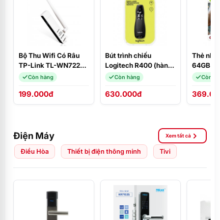
Bộ Thu Wifi Có Râu
Bút trình chiếu
Thẻ nhớ 
TP-Link TL-WN722N
Logitech R400 (hàng
64GB
- USB Thu Wifi Tốc Độ
chính hãng)
Còn hàng
Còn hàng
Còn h
Cao 150Mbps
199.000đ
630.000đ
369.00
Điện Máy
Xem tất cả
Điều Hòa
Thiết bị điện thông minh
Tivi