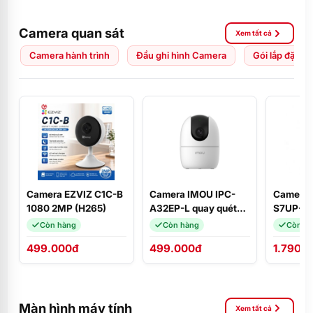
Camera quan sát
Xem tất cả
Camera hành trình
Đầu ghi hình Camera
Gói lắp đặt C
Camera EZVIZ C1C-B
Camera IMOU IPC-
Camera 
1080 2MP (H265)
A32EP-L quay quét
S7UP-11
3MP 2K
3 mắt Cr
Còn hàng
Còn hàng
Còn h
11MP ngo
499.000đ
499.000đ
1.790.
hiện ngườ
Màn hình máy tính
Xem tất cả