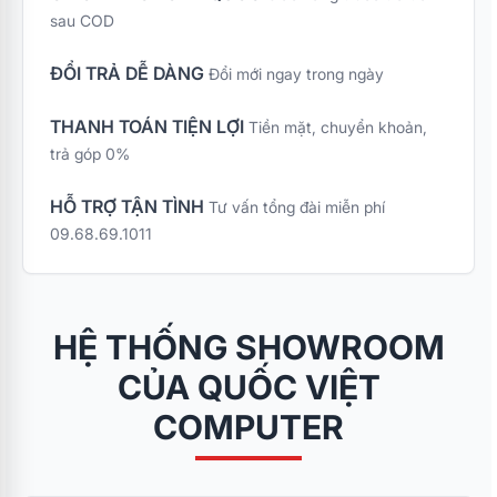
tối đa cho các bạn tân
sau COD
sinh viên trong mùa
nhập học, chương
ĐỔI TRẢ DỄ DÀNG
Đổi mới ngay trong ngày
trình ưu đãi đặc biệt
"Combo Bếp Xinh Tân
THANH TOÁN TIỆN LỢI
Tiền mặt, chuyển khoản,
Sinh Viên – Sắm 4
trả góp 0%
Nhận 7" mang đến bộ
giải pháp gia dụng
Kangaroo cao cấp với
HỖ TRỢ TẬN TÌNH
Tư vấn tổng đài miễn phí
mức chi phí tối ưu nhất
09.68.69.1011
cùng quà tặng vô cùng
thiết thực.
HỆ THỐNG SHOWROOM
CỦA QUỐC VIỆT
COMPUTER