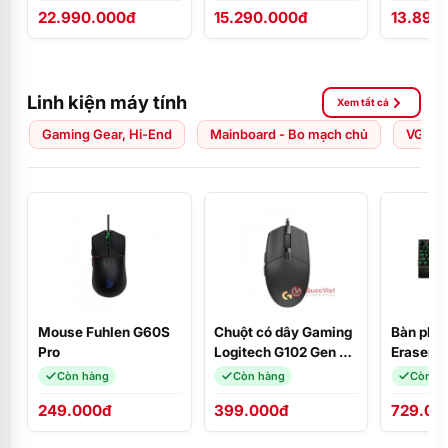
22.990.000đ
15.290.000đ
13.890
ĐEN/Ubuntu/NK
FHD/W1
Linh kiện máy tính
Xem tất cả
Gaming Gear, Hi-End
Mainboard - Bo mạch chủ
VGA - 
Mouse Fuhlen G60S
Chuột có dây Gaming
Bàn phím
Pro
Logitech G102 Gen 2
Eraser 
LIGHTSYNC RGB
Blue Swi
Còn hàng
Còn hàng
Còn h
249.000đ
399.000đ
729.00