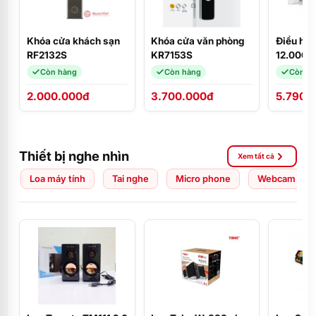
Khóa cửa khách sạn
Khóa cửa văn phòng
Điều hò
RF2132S
KR7153S
12.000BT
MSAFII
Còn hàng
Còn hàng
Còn h
2.000.000đ
3.700.000đ
5.790.
Thiết bị nghe nhìn
Xem tất cả
Loa máy tính
Tai nghe
Micro phone
Webcam