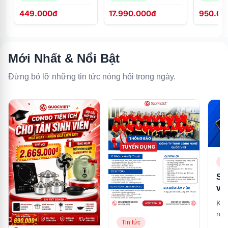
KGHC13A3
449.000đ
17.990.000đ
950.00
Mới Nhất & Nổi Bật
Đừng bỏ lỡ những tin tức nóng hổi trong ngày.
Ti
So
và
là 
Khá
mạ
nhậ
tư
Tin tức
nhấ