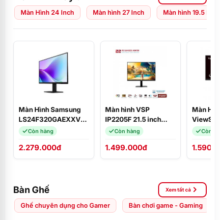
Màn Hình 24 Inch
Màn hình 27 Inch
Màn hình 19.5 Inch
Màn Hình Samsung
Màn hình VSP
Màn Hìn
LS24F320GAEXXV
IP2205F 21.5 inch
ViewSon
(24 inch
FHD/ IPS/ 100Hz/
(21.5
Còn hàng
Còn hàng
Còn h
FHD/IPS/120Hz) 2
1ms/ HDMI + VGA
inch/VA
2.279.000đ
1.499.000đ
1.590.
HDMI
Bàn Ghế
Xem tất cả
Ghế chuyên dụng cho Gamer
Bàn chơi game - Gaming