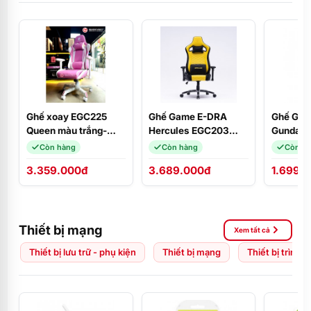
Ghế xoay EGC225
Ghế Game E-DRA
Ghế Gam
Queen màu trắng-
Hercules EGC203
Gundam 
hồng E-Dra
PRO Black/Yellow
Còn hàng
Còn hàng
Còn h
3.359.000đ
3.689.000đ
1.699.
Thiết bị mạng
Xem tất cả
Thiết bị lưu trữ - phụ kiện
Thiết bị mạng
Thiết bị trình 