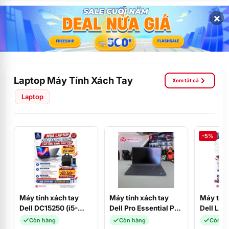
×
Laptop Máy Tính Xách Tay
Xem tất cả
Laptop
-5%
Máy tính xách tay
Máy tính xách tay
Máy tính
Dell DC15250 (i5-
Dell Pro Essential PV
Dell Lat
1334U/16GD4/512SSD/15.6FHD/120Hz/W11SL+OFFICE_2024/B
15250 (Core i5-
(i3-131
Còn hàng
Còn hàng
Còn h
(CPH99)
1334U/8GB/DDR5/512GBSSD/15.6F
SSD/ 8G