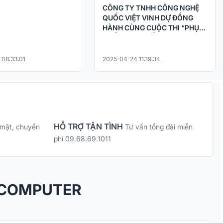
CÔNG TY TNHH CÔNG NGHỆ
QUỐC VIỆT VINH DỰ ĐỒNG
HÀNH CÙNG CUỘC THI “PHỤC
CHẾ KÝ ỨC – HỒI SINH LỊCH SỬ
BẰNG CÔNG NGHỆ AI
 08:33:01
2025-04-24 11:19:34
HỖ TRỢ TẬN TÌNH
 mặt, chuyển
Tư vấn tổng đài miễn
phí 09.68.69.1011
 COMPUTER