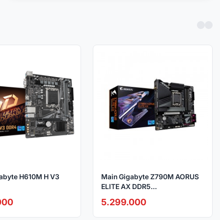
abyte H610M H V3
Main Gigabyte Z790M AORUS
ELITE AX DDR5
(Wifi+Bluetooth) DDR5
000
5.299.000