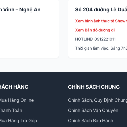
 Vinh – Nghệ An
Số 204 đường Lê Duẩ
Xem hình ảnh thực tế Show
Xem Bản đồ đường đi
HOTLINE: 0912221011
Thời gian làm việc: Sáng 7
HÁCH HÀNG
CHÍNH SÁCH CHUNG
ua Hàng Online
Chính Sách, Quy Định Chun
Thanh Toán
Chính Sách Vận Chuyển
Mua Hàng Trả Góp
Chính Sách Bảo Hành