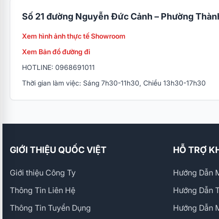
Số 21 đường Nguyễn Đức Cảnh – Phường Thành
Xem hình ảnh thực tế Showroom
Xem Bản đồ đường đi
HOTLINE: 0968691011
Thời gian làm việc: Sáng 7h30-11h30, Chiều 13h30-17h30
GIỚI THIỆU QUỐC VIỆT
HỖ TRỢ K
Giới thiệu Công Ty
Hướng Dẫn M
Thông Tin Liên Hệ
Hướng Dẫn 
Thông Tin Tuyển Dụng
Hướng Dẫn 