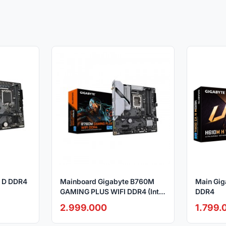
 D DDR4
Mainboard Gigabyte B760M
Main Gig
GAMING PLUS WIFI DDR4 (Intel
DDR4
B760, LGA1700,mATX)
2.999.000
1.799.