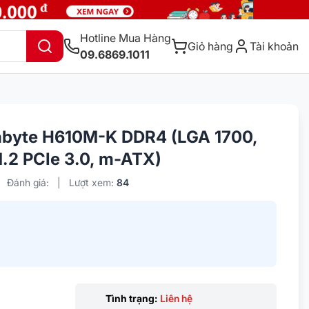
Hotline Mua Hàng
Giỏ hàng
Tài khoản
09.6869.1011
abyte H610M-K DDR4 (LGA 1700,
.2 PCIe 3.0, m-ATX)
Đánh giá:
|
Lượt xem:
84
Tình trạng:
Liên hệ