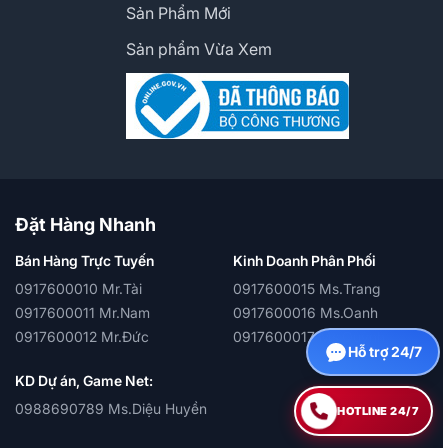
Sản Phẩm Mới
Sản phẩm Vừa Xem
Đặt Hàng Nhanh
Bán Hàng Trực Tuyến
Kinh Doanh Phân Phối
0917600010 Mr.Tài
0917600015 Ms.Trang
0917600011 Mr.Nam
0917600016 Ms.Oanh
0917600012 Mr.Đức
0917600017 Ms.Quỳnh
Hỗ trợ 24/7
KD Dự án, Game Net:
0988690789 Ms.Diệu Huyền
HOTLINE 24/7