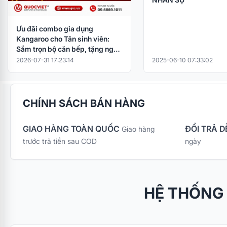
Ưu đãi combo gia dụng
Kangaroo cho Tân sinh viên:
Sắm trọn bộ căn bếp, tặng ngay
nồi cơm điện
2026-07-31 17:23:14
2025-06-10 07:33:02
CHÍNH SÁCH BÁN HÀNG
GIAO HÀNG TOÀN QUỐC
ĐỔI TRẢ D
Giao hàng
trước trả tiền sau COD
ngày
HỆ THỐNG