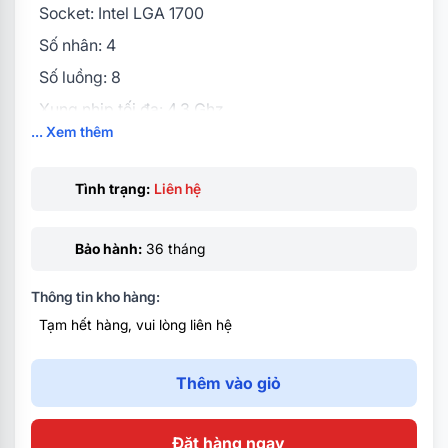
Socket: Intel LGA 1700
Số nhân: 4
Số luồng: 8
Xung nhịp tối đa: 4.3 Ghz
... Xem thêm
Bộ nhớ đệm: 12 MB
Mức tiêu thụ điện: 65W
Tình trạng:
Liên hệ
Bảo hành:
36 tháng
Thông tin kho hàng:
Tạm hết hàng, vui lòng liên hệ
Thêm vào giỏ
Đặt hàng ngay