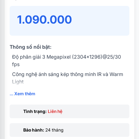
1.090.000
Thông số nổi bật:
Độ phân giải 3 Megapixel (2304×1296)@25/30
fps
Công nghệ ánh sáng kép thông minh IR và Warm
Light
Tính năng Phát hiện con người Phát hiện phương
... Xem thêm
tiện
Tích hợp mic và loa, hỗ trợ đàm thoại 2 chiều, cảnh
Tình trạng:
Liên hệ
báo chủ động
Chống ngược sáng DWDR.
Bảo hành:
24 tháng
Hỗ trợ 3 chế độ quan sát ban đêm