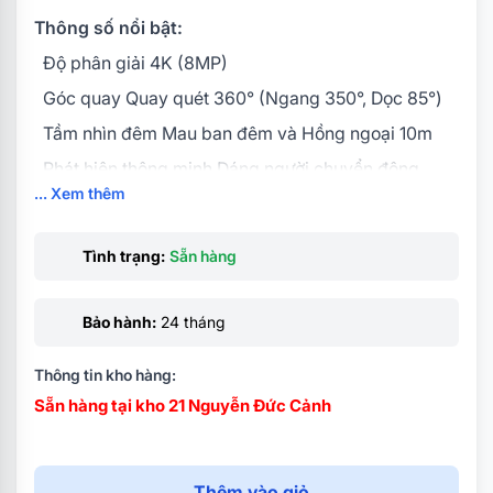
Thông số nổi bật:
Độ phân giải 4K (8MP)
Góc quay Quay quét 360° (Ngang 350°, Dọc 85°)
Tầm nhìn đêm Mau ban đêm và Hồng ngoại 10m
Phát hiện thông minh Dáng người chuyển động....
... Xem thêm
Âm thanh Đàm thoại hai chiều
Theo dõi Tự động theo dõi chuyển động
Tình trạng:
Sẵn hàng
Kết nối WiFi băng tần kép (2.4/5GHz)và Cổng Lan
RJ45
Bảo hành:
24 tháng
Thông tin kho hàng:
Sẵn hàng tại kho 21 Nguyễn Đức Cảnh
Thêm vào giỏ