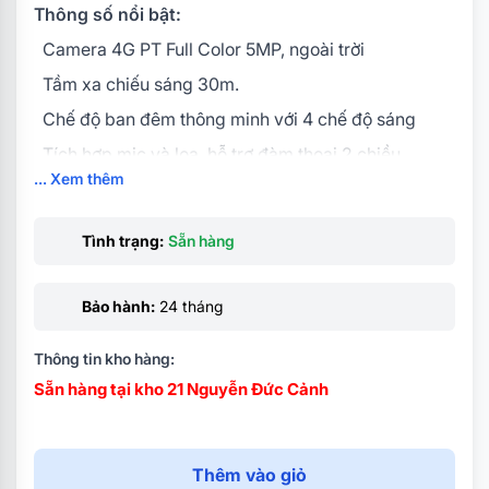
Thông số nổi bật:
Camera 4G PT Full Color 5MP, ngoài trời
Tầm xa chiếu sáng 30m.
Chế độ ban đêm thông minh với 4 chế độ sáng
Tích hợp mic và loa, hỗ trợ đàm thoại 2 chiều
... Xem thêm
Hỗ trợ phát hiện con người, phát hiện chuyển động,
Báo động
Tình trạng:
Sẵn hàng
Hỗ trợ khe cắm thẻ nhớ Micro SD lên đến 512GB
Hỗ trợ 4G các nhà mạng Việt Nam
Bảo hành:
24 tháng
Hỗ trợ chuẩn ONVIF, cổng LAN, tích hợp 2 ăng-ten
4G giúp bắt sóng tốt hơn.
Thông tin kho hàng:
Sẵn hàng tại kho 21 Nguyễn Đức Cảnh
Thêm vào giỏ