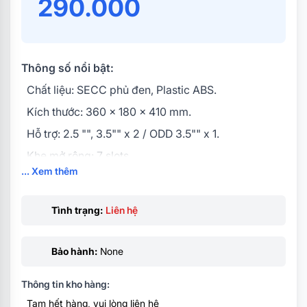
290.000
Thông số nổi bật:
Chất liệu: SECC phủ đen, Plastic ABS.
Kích thước: 360 x 180 x 410 mm.
Hỗ trợ: 2.5 "", 3.5"" x 2 / ODD 3.5"" x 1.
Khe mở rộng: 7 slots.
... Xem thêm
Hỗ trợ Mainboard: ATX, Micro-ATX, ITX.
Cổng kết nối: USB1.1 x2 - Audio in/out x 1 (HD
Tình trạng:
Liên hệ
Audio)
. Hỗ trợ tản nhiệt CPU 150mm. Hỗ trợ VGA 300mm
Bảo hành:
None
Thông tin kho hàng:
Tạm hết hàng, vui lòng liên hệ