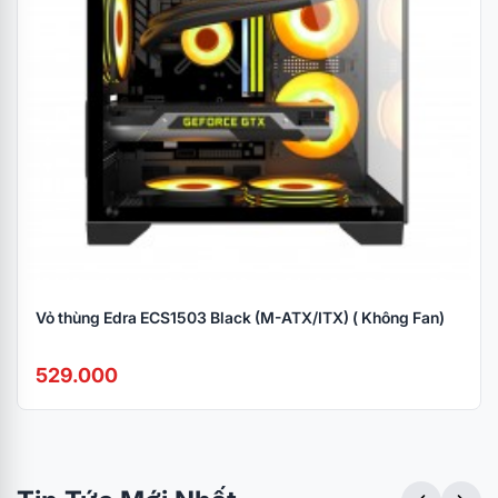
dài
300mm
thẻ
VGA
tối đa
Hỗ trợ
bo
ATX/MICRO-ATX/Mini-ATX
mạch
chủ
Vỏ thùng Edra ECS1503 Black (M-ATX/ITX) ( Không Fan)
529.000