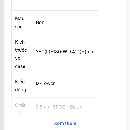
Màu
Đen
sắc
Kích
thước
360(L)*180(W)*410(H)mm
vỏ
case
Kiểu
M-Tower
dáng
Chất
0.5mm, SPCC - Black
liệu
Xem thêm
Kích