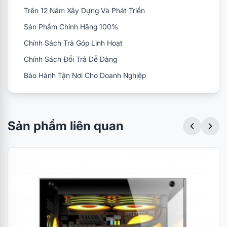
vi I/O
Trên 12 Năm Xây Dựng Và Phát Triển
Sản Phẩm Chính Hãng 100%
Quạt
Chính Sách Trả Góp Linh Hoạt
tản
120mm x2 (Tùy chọn)
Chính Sách Đổi Trả Dễ Dàng
nhiệt
Bảo Hành Tận Nơi Cho Doanh Nghiệp
(Mặt
trước)
Chiều
Sản phẩm liên quan
cao
tản
150mm
nhiệt
CPU
tối đa
Chiều