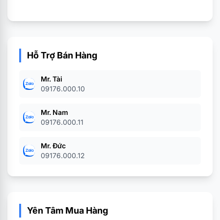
ATX
thước
Khe
cắm
HDD x1 / 2.5’’ SSDx2
Hỗ Trợ Bán Hàng
HDD
& SDD
Mr. Tài
09176.000.10
Khe
Mr. Nam
cắm
7 khe
09176.000.11
mở
rộng
Mr. Đức
09176.000.12
Thiết
bị kết
USB 1.0 x2/2.0x1/ Audio x1
nối
Yên Tâm Mua Hàng
ngoại