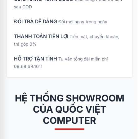
sau COD
ĐỔI TRẢ DỄ DÀNG
Đổi mới ngay trong ngày
THANH TOÁN TIỆN LỢI
Tiền mặt, chuyển khoản,
trả góp 0%
HỖ TRỢ TẬN TÌNH
Tư vấn tổng đài miễn phí
09.68.69.1011
HỆ THỐNG SHOWROOM
CỦA QUỐC VIỆT
COMPUTER