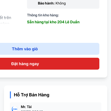
Bảo hành:
Không
Thông tin kho hàng:
t trên
Sẵn hàng tại kho 204 Lê Duẩn
ả năng
n hiệu hình
 đẹp và sắc
Thêm vào giỏ
g cho máy
ín hiệu hình
 với độ nét
Đặt hàng ngay
ằng đồng
rất tốt;
iệt khả
 tốt và ổn
Hỗ Trợ Bán Hàng
 như cáp
Mr. Tài