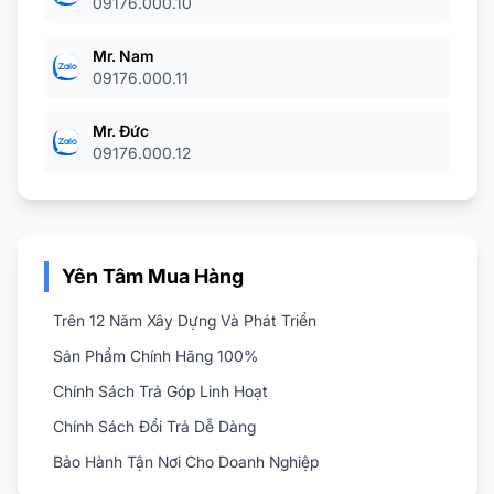
09176.000.10
ị công
 bằng vật
Mr. Nam
Zn hoạt động
09176.000.11
.
1,5M lên
Mr. Đức
của bạn có
09176.000.12
sử dụng cho
ếu ở phạm
p có 2 đầu
Yên Tâm Mua Hàng
iúp kết nối
chiếu.
Trên 12 Năm Xây Dựng Và Phát Triển
 thiết kế
Sản Phẩm Chính Hãng 100%
 đầu đĩa;
Chính Sách Trả Góp Linh Hoạt
 màn hình
Chính Sách Đổi Trả Dễ Dàng
ét cao
Bảo Hành Tận Nơi Cho Doanh Nghiệp