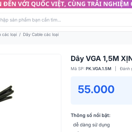
 các loại
/
Dây Cable các loại
Dây VGA 1,5M XỊ
Mã SP:
PK.VGA.1.5M
|
Đánh g
55.000
Thông số nổi bật:
dễ dàng sử dụng