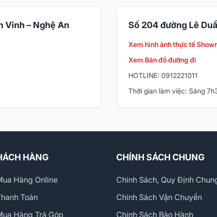
 Vinh – Nghệ An
Số 204 đường Lê Duẩ
Xem hình ảnh thực tế Show
Xem Bản đồ đường đi
HOTLINE: 0912221011
Thời gian làm việc: Sáng 7
HÁCH HÀNG
CHÍNH SÁCH CHUNG
ua Hàng Online
Chính Sách, Quy Định Chun
Thanh Toán
Chính Sách Vận Chuyển
Mua Hàng Trả Góp
Chính Sách Bảo Hành