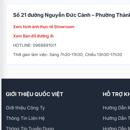
Số 21 đường Nguyễn Đức Cảnh – Phường Thành
Xem hình ảnh thực tế Showroom
Xem Bản đồ đường đi
HOTLINE: 0968691011
Thời gian làm việc: Sáng 7h30-11h30, Chiều 13h30-17h30
GIỚI THIỆU QUỐC VIỆT
HỖ TRỢ K
Giới thiệu Công Ty
Hướng Dẫn M
Thông Tin Liên Hệ
Hướng Dẫn 
Thông Tin Tuyển Dụng
Hướng Dẫn 