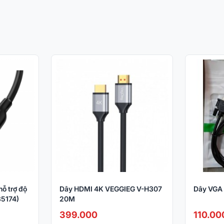
ỗ trợ độ
Dây HDMI 4K VEGGIEG V-H307
Dây VGA
35174)
20M
399.000
110.00