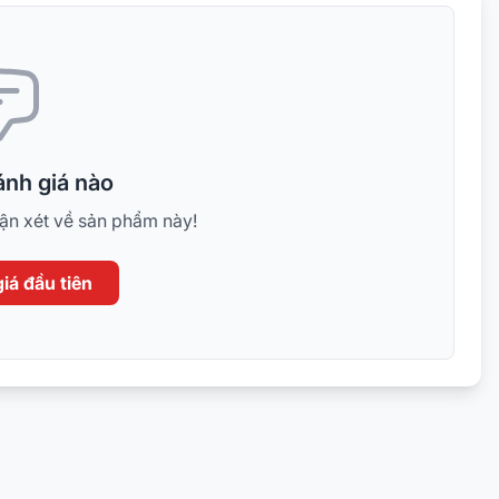
Cáp VGA 1,5m được trang b
nghệ chống nhiễu mới nhất
liệu ferit từ tính bằng Mn-
với cơ chế chống nhiễu kép
Độ phân giải của cáp VGA 
đến 1600×1280 cho video 
độ nét và mịn ngay cả khi 
nh giá nào
màn hình lớn hoặc máy chi
hận xét về sản phẩm này!
vi xa đến 1,5M
Cáp máy chiếu 1,5M cao cấ
iá đầu tiên
dương chuẩn VGA quốc tế g
từ máy tính ra tv hoặc máy 
Dây VGA 1,5M cao cấp được
chuyên dùng cho máy tính;
đầu kỹ thuật số kết nối với
LCD và máy chiếu cho độ n