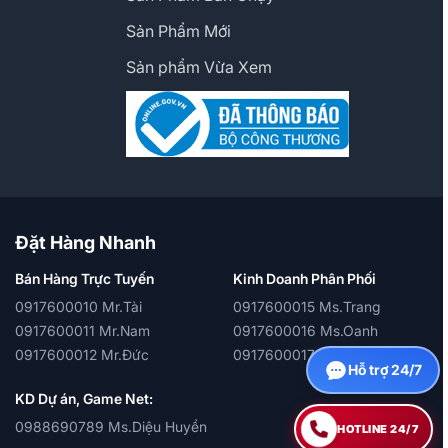
Sản Phẩm Mới
Sản phẩm Vừa Xem
Đặt Hàng Nhanh
Bán Hàng Trực Tuyến
Kinh Doanh Phân Phối
0917600010 Mr.Tài
0917600015 Ms.Trang
0917600011 Mr.Nam
0917600016 Ms.Oanh
0917600012 Mr.Đức
0917600017 Ms.Quỳnh
Hỗ trợ 24/7
KD Dự án, Game Net:
0988690789 Ms.Diệu Huyền
HOTLINE 24/7