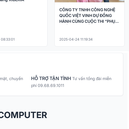
CÔNG TY TNHH CÔNG NGHỆ
QUỐC VIỆT VINH DỰ ĐỒNG
HÀNH CÙNG CUỘC THI “PHỤC
CHẾ KÝ ỨC – HỒI SINH LỊCH SỬ
BẰNG CÔNG NGHỆ AI
 08:33:01
2025-04-24 11:19:34
HỖ TRỢ TẬN TÌNH
 mặt, chuyển
Tư vấn tổng đài miễn
phí 09.68.69.1011
 COMPUTER