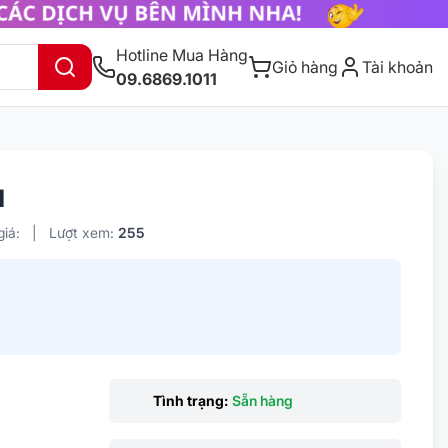
Hotline Mua Hàng
Giỏ hàng
Tài khoản
09.6869.1011
N
iá:
|
Lượt xem:
255
Tình trạng:
Sẵn hàng