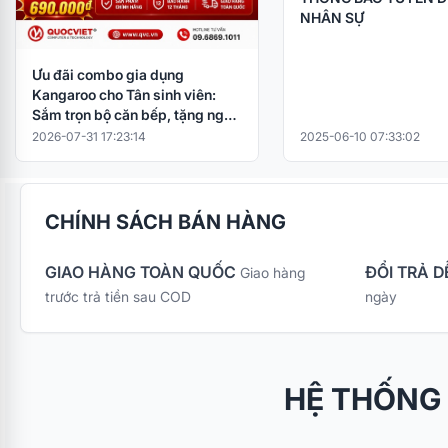
NHÂN SỰ
Ưu đãi combo gia dụng
Kangaroo cho Tân sinh viên:
Sắm trọn bộ căn bếp, tặng ngay
nồi cơm điện
2026-07-31 17:23:14
2025-06-10 07:33:02
CHÍNH SÁCH BÁN HÀNG
GIAO HÀNG TOÀN QUỐC
ĐỔI TRẢ D
Giao hàng
trước trả tiền sau COD
ngày
HỆ THỐNG