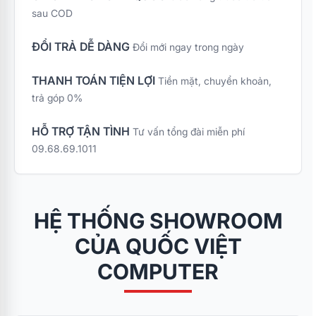
tối đa cho các bạn tân
sau COD
sinh viên trong mùa
nhập học, chương
ĐỔI TRẢ DỄ DÀNG
Đổi mới ngay trong ngày
trình ưu đãi đặc biệt
"Combo Bếp Xinh Tân
THANH TOÁN TIỆN LỢI
Tiền mặt, chuyển khoản,
Sinh Viên – Sắm 4
trả góp 0%
Nhận 7" mang đến bộ
giải pháp gia dụng
Kangaroo cao cấp với
HỖ TRỢ TẬN TÌNH
Tư vấn tổng đài miễn phí
mức chi phí tối ưu nhất
09.68.69.1011
cùng quà tặng vô cùng
thiết thực.
HỆ THỐNG SHOWROOM
CỦA QUỐC VIỆT
COMPUTER