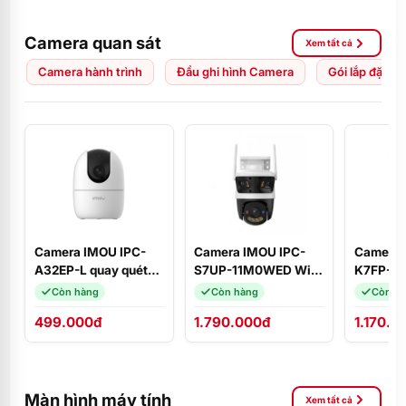
Camera quan sát
Xem tất cả
Camera hành trình
Đầu ghi hình Camera
Gói lắp đặt C
Camera IMOU IPC-
Camera IMOU IPC-
Camera 
A32EP-L quay quét
S7UP-11M0WED Wifi
K7FP-5
3MP 2K
3 mắt Cruiser Triple
quay qué
Còn hàng
Còn hàng
Còn h
11MP ngoài trời, phát
đàm thoạ
499.000đ
1.790.000đ
1.170.0
hiện người, Wifi 6
động xa
Màn hình máy tính
Xem tất cả