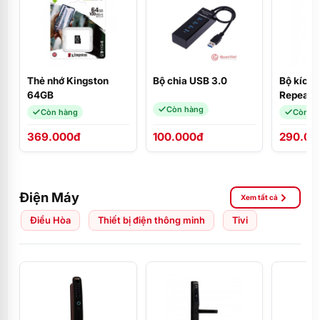
Thẻ nhớ Kingston
Bộ chia USB 3.0
Bộ kích 
64GB
Repeater
EX200
Còn hàng
Còn hàng
Còn h
369.000đ
100.000đ
290.00
Điện Máy
Xem tất cả
Điều Hòa
Thiết bị điện thông minh
Tivi