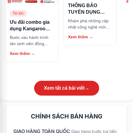
Xe
hữu
THÔNG BÁO
này
TUYỂN DỤNG
Tin tức
NHÂN SỰ
Khám phá những cập
Ưu đãi combo gia
nhật công nghệ mới
dụng Kangaroo
nhất và các thủ thuật
cho Tân sinh viên:
Xem thêm
→
Bước vào hành trình
hữu ích trong bài viết
Sắm trọn bộ căn
tân sinh viên đồng
này.
bếp, tặng ngay nồi
nghĩa với việc bạn bắt
Xem thêm
→
cơm điện
đầu cuộc sống tự lập
tại các thành phố lớn.
Bên cạnh góc học tập,
một căn bếp nhỏ gọn
nhưng đầy đủ tiện nghi
chính là nơi giữ lửa
Xem tất cả bài viết
→
năng lượng, giúp bạn
tự tay nấu những bữa
ăn thơm ngon, tiết
kiệm chi phí sinh hoạt
CHÍNH SÁCH BÁN HÀNG
và đảm bảo an toàn
thực phẩm. Nhằm
GIAO HÀNG TOÀN QUỐC
đồng hành và hỗ trợ
Giao hàng trước trả tiền