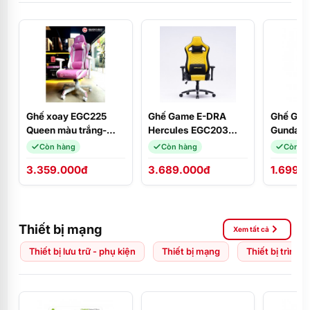
Ghế xoay EGC225
Ghế Game E-DRA
Ghế Gam
Queen màu trắng-
Hercules EGC203
Gundam 
hồng E-Dra
PRO Black/Yellow
Còn hàng
Còn hàng
Còn h
3.359.000đ
3.689.000đ
1.699.
Thiết bị mạng
Xem tất cả
Thiết bị lưu trữ - phụ kiện
Thiết bị mạng
Thiết bị trình 