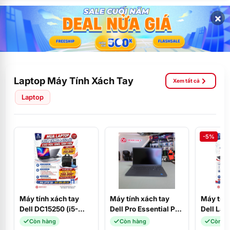
×
Laptop Máy Tính Xách Tay
Xem tất cả
Laptop
-5%
Máy tính xách tay
Máy tính xách tay
Máy tính
Dell DC15250 (i5-
Dell Pro Essential PV
Dell Lat
1334U/16GD4/512SSD/15.6FHD/120Hz/W11SL+OFFICE_2024/B
15250 (Core i5-
(i3-131
Còn hàng
Còn hàng
Còn h
(CPH99)
1334U/8GB/DDR5/512GBSSD/15.6F
SSD/ 8G