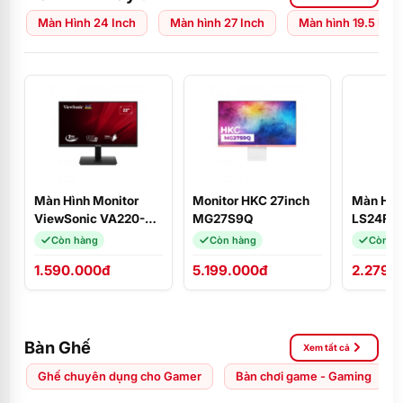
Màn Hình 24 Inch
Màn hình 27 Inch
Màn hình 19.5 Inch
Màn Hình Monitor
Monitor HKC 27inch
Màn Hìn
ViewSonic VA220-H
MG27S9Q
LS24F3
(21.5
(24 inch
Còn hàng
Còn hàng
Còn h
inch/VA/FHD/100Hz/1ms)
FHD/IPS
1.590.000đ
5.199.000đ
2.279.
HDMI
Bàn Ghế
Xem tất cả
Ghế chuyên dụng cho Gamer
Bàn chơi game - Gaming