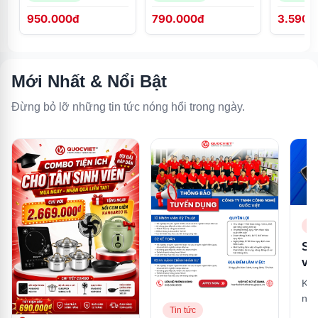
950.000đ
790.000đ
3.590.
Mới Nhất & Nổi Bật
Đừng bỏ lỡ những tin tức nóng hổi trong ngày.
Ti
So
và
là 
Khá
mạ
nhậ
tư
Tin tức
nhấ