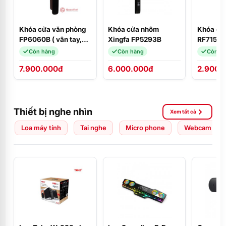
Khóa cửa văn phòng
Khóa cửa nhôm
Khóa cử
FP6060B ( vân tay,
Xingfa FP5293B
RF7153S
thẻ)
Còn hàng
Còn hàng
Còn h
7.900.000đ
6.000.000đ
2.900.
Thiết bị nghe nhìn
Xem tất cả
Loa máy tính
Tai nghe
Micro phone
Webcam