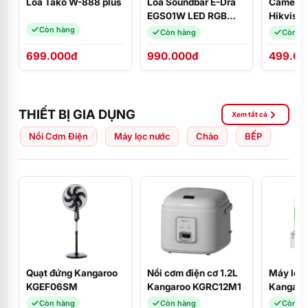
Loa Tako W-888 plus
Loa Soundbar E-Dra
Camera
EGS01W LED RGB
Hikvisi
(USB Bluetooth, PC,
(3.6mm 
Còn hàng
Còn hàng
Còn h
FM)
699.000đ
990.000đ
499.00
THIẾT BỊ GIA DỤNG
Xem tất cả
Nồi Cơm Điện
Máy lọc nước
Chảo
BẾP
Quạt đứng Kangaroo
Nồi cơm điện cơ 1.2L
Máy lọc
KGEF06SM
Kangaroo KGRC12M1
Kangaro
Còn hàng
Còn hàng
Còn h