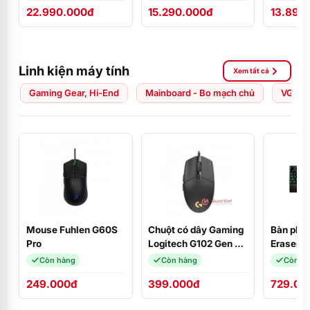
22.990.000đ
15.290.000đ
13.890
ĐEN/Ubuntu/NK
FHD/W1
Linh kiện máy tính
Xem tất cả
Gaming Gear, Hi-End
Mainboard - Bo mạch chủ
VGA - 
Mouse Fuhlen G60S
Chuột có dây Gaming
Bàn phím
Pro
Logitech G102 Gen 2
Eraser 
LIGHTSYNC RGB
Blue Swi
Còn hàng
Còn hàng
Còn h
249.000đ
399.000đ
729.00