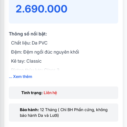
2.690.000
Thông số nổi bật:
Chất liệu: Da PVC
Đệm: Đệm ngồi đúc nguyên khối
Kê tay: Classic
Piston thủy lực: Class 3
... Xem thêm
Góc đứng: 90° ± 2°
Góc ngả max: 155°
Tình trạng:
Liên hệ
Đường kính chân: 55cm
Trọng tải theo góc đứng: 120kg
Bảo hành:
12 Tháng ( Chỉ BH Phần cứng, không
Khung chân: Hợp kim
bảo hành Da và Lưới)
Bánh xe: Được thiết kế không gây tiếng ồn