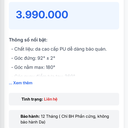
3.990.000
Thông số nổi bật:
- Chất liệu: da cao cấp PU dễ dàng bảo quản.
- Góc đứng: 92° ± 2°
- Góc nằm max: 180°
- Góc quay điểm tựa tay: 360°
... Xem thêm
- Kê tay 4D
- Trụ thủy lực Class 4
Tình trạng:
Liên hệ
- Độ cao của điểm tựa tay: 70 ± 5mm
- Đường kính chân: 70cm
Bảo hành:
12 Tháng ( Chỉ BH Phần cứng, không
- Trọng tải theo góc đứng: 150kg
bảo hành Da)