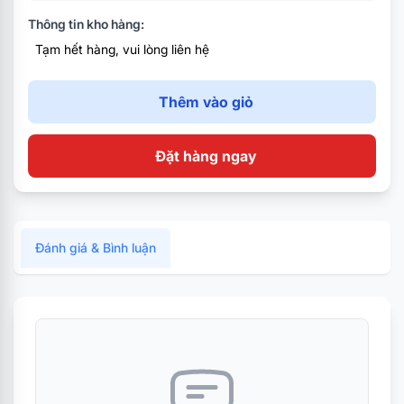
- Khung chân: Khung, chân kim loại,
Thông tin kho hàng:
- Bánh xe được thiết kế ko gây tiếng ồn.
Tạm hết hàng, vui lòng liên hệ
- Có kê chân
- Màu sắc: Màu đen
Thêm vào giỏ
Đặt hàng ngay
Đánh giá & Bình luận