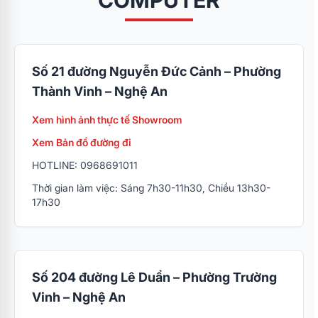
COMPUTER
02383.59.58.59 - Fax: 02383.599.313
Sales: 0917600011 Mr.Nam
Số 21 đường Nguyễn Đức Cảnh – Phường
Sales: 0917600012 Mr.Đức
Thành Vinh – Nghệ An
Sales: 0917600015 Ms.Quỳnh Trang
Xem hình ảnh thực tế Showroom
Sales: 0917600016 Ms.Oanh
Xem Bản đồ đường đi
HOTLINE: 0968691011
Sales: 0917600017 Ms.Quỳnh
Thời gian làm việc: Sáng 7h30-11h30, Chiều 13h30-
KD Dự án, Game Net: 0988690789 Ms.Diệu
17h30
Huyền
Số 204 đường Lê Duẩn – Phường Trường
Vinh – Nghệ An