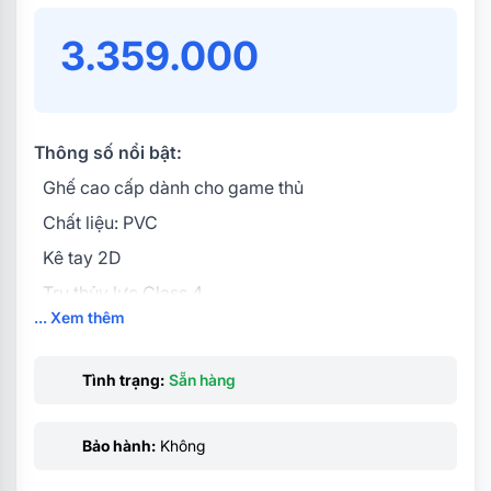
3.359.000
Thông số nổi bật:
Ghế cao cấp dành cho game thủ
Chất liệu: PVC
Kê tay 2D
Trụ thủy lực Class 4
... Xem thêm
Góc đứng: 90° ± 2°
Góc nằm max: 160°
Tình trạng:
Sẵn hàng
Độ cao của điểm tựa tay: 70 ± 5mm
Đường kính chân: 70cm
Bảo hành:
Không
Khung-chân: Khung kim loại, chân nhựa chịu lực