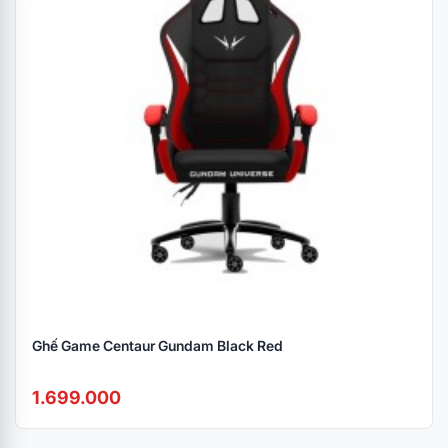
ghế.
Ngã lưng linh hoạt lên đến 160 độ
Độ ngả lưng tối đa của ghế là 160 độ, hoàn toàn
chắc chắn và tương xứng với tổng thể chất lượng
của ghế, đảm bảo an toàn và tạo được sự thoải
mái tối đa cho người dùng. Bạn có thể ngả lưng để
nghỉ ngơi sau khi chơi game, đọc sách hoặc xem
phim thư giãn. Bên cạnh đó, ghế còn trang bị gối
tựa đầu giúp người dùng có tầm mắt nhìn tốt, kết
hợp với gối tựa lưng sẽ hỗ trợ bạn có tư thế ngồi
đúng và thẳng lưng.
Ghế Game Centaur Gundam Black Red
1.699.000