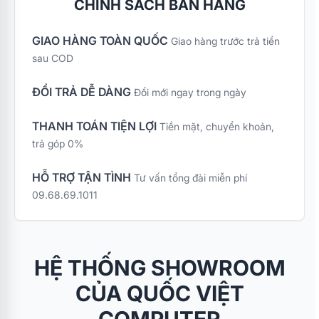
được làm bằng cao su êm ái, bạn sẽ dễ dàng điều
CHÍNH SÁCH BÁN HÀNG
chỉnh được mức cao thấp tùy ý theo nhu cầu và sở
GIAO HÀNG TOÀN QUỐC
Giao hàng trước trả tiền
thích của người dùng.
sau COD
ĐỔI TRẢ DỄ DÀNG
Đổi mới ngay trong ngày
Khách hàng đặt mua ngay hôm nay để nhận ưu
đãi lên đến 200.000 , nếu có bất kì thắc mắc hoặc
THANH TOÁN TIỆN LỢI
Tiền mặt, chuyển khoản,
trả góp 0%
Khách Hàng cần tư vấn thêm về sản phẩm có thể
liên hệ ngay với đội ngũ CSKH của Quốc Việt
HỖ TRỢ TẬN TÌNH
Tư vấn tổng đài miễn phí
Computer :
09.68.69.1011
Hotline : 0912221011 - 0968691011
Địa chỉ: Số 21 Nguyễn Đức Cảnh – Phường Hưng
HỆ THỐNG SHOWROOM
Bình – Thành Phố Vinh – Nghệ An
CỦA QUỐC VIỆT
https://qvc.vn/