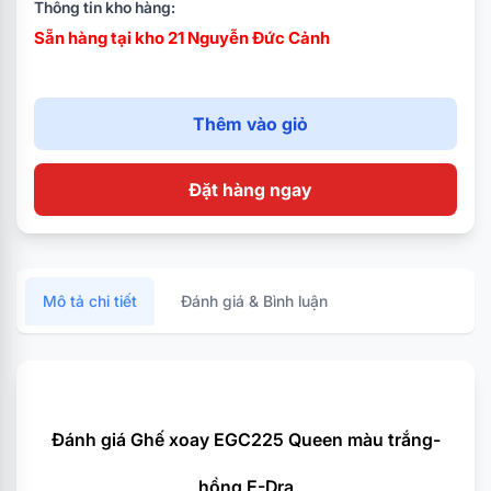
cao,
Thông tin kho hàng:
Sẵn hàng tại kho 21 Nguyễn Đức Cảnh
Trọng tải theo góc đứng: 150kg
Kích thước: 84*65*32cm
Thêm vào giỏ
Đặt hàng ngay
Mô tả chi tiết
Đánh giá & Bình luận
Đánh giá Ghế xoay EGC225 Queen màu trắng-
hồng E-Dra