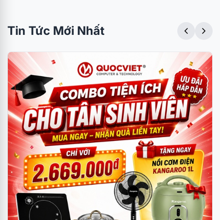
Tin Tức Mới Nhất
Trụ thủy lực class 4 chịu tải lớn
Trụ thủy lực class 4 chắc chắn, cùng chân ghế
bằng khung kim loại chịu lực và bánh xe từ nhựa
đúc. Theo như thông số được công bố chiếc ghế
có khả năng chịu được tải trọng theo góc đứng lên