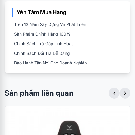
Yên Tâm Mua Hàng
Trên 12 Năm Xây Dựng Và Phát Triển
Sản Phẩm Chính Hãng 100%
Chính Sách Trả Góp Linh Hoạt
Chính Sách Đổi Trả Dễ Dàng
Bảo Hành Tận Nơi Cho Doanh Nghiệp
Chất liệu ghế cao cấp
Ghế gaming E-Dra Queen EGC225 mang thiết kế
Sản phẩm liên quan
phong cách hiện đại, cá tính, đậm chất gaming.
Toàn bộ ghế được bọc chất liệu da sử dụng công
nghệ PVC cùng đệm được đúc nguyên khối. Cảm
giác ngồi trên ghế êm ái hơn rất nhiều nhờ vào
phần đệm cao su dày nguyên khối ở vị trí ngồi của