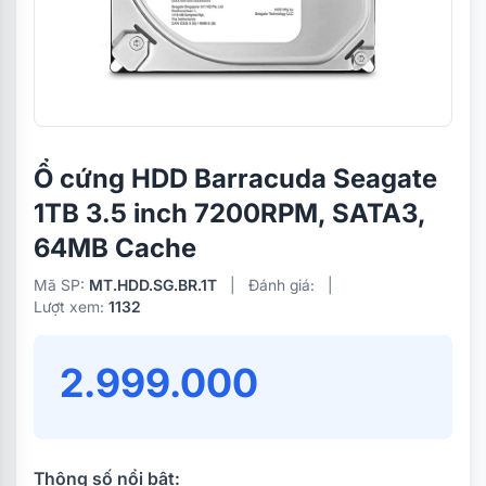
Ổ cứng HDD Barracuda Seagate
1TB 3.5 inch 7200RPM, SATA3,
64MB Cache
Mã SP:
MT.HDD.SG.BR.1T
|
Đánh giá:
|
Lượt xem:
1132
2.999.000
Thông số nổi bật: