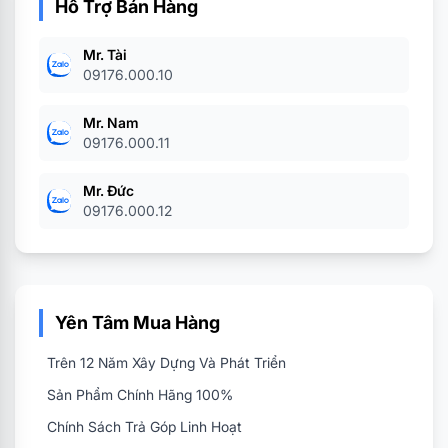
Ổ cứng dành cho doanh nghiệp
: Seagate Exos
Hỗ Trợ Bán Hàng
Enterprise, Seagate Nytro Enterprise, Seagate
Mr. Tài
Nytro Enterprise SSD. Với các dung lượng từ
09176.000.10
240GB đến 16TB (tuỳ theo dòng sản phẩm).
Mr. Nam
09176.000.11
Mr. Đức
09176.000.12
Yên Tâm Mua Hàng
Trên 12 Năm Xây Dựng Và Phát Triển
Sản Phẩm Chính Hãng 100%
Chính Sách Trả Góp Linh Hoạt