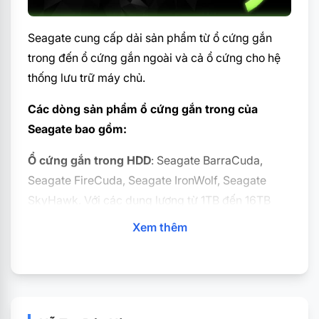
Seagate cung cấp dải sản phẩm từ ổ cứng gắn
trong đến ổ cứng gắn ngoài và cả ổ cứng cho hệ
thống lưu trữ máy chủ.
Các dòng sản phẩm ổ cứng gắn trong của
Seagate bao gồm:
Ổ cứng gắn trong HDD
: Seagate BarraCuda,
Seagate FireCuda, Seagate IronWolf, Seagate
SkyHawk. Với các dung lượng từ 1TB đến 16TB
(tuỳ theo dòng sản phẩm).
Xem thêm
Ổ cứng gắn trong SSD
: Seagate BarraCuda SSD,
Seagate FireCuda SSD, Seagate IronWolf SSD. Với
các dung lượng từ 250GB đến 2TB (tuỳ theo dòng
sản phẩm).