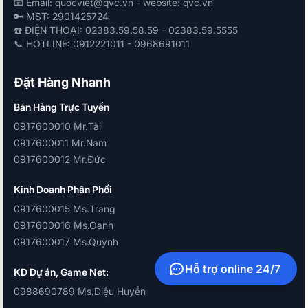
📧 Email: quocviet@qvc.vn - website: qvc.vn
🔑 MST: 2901425724
☎️ ĐIỆN THOẠI: 02383.59.58.59 - 02383.59.5555
📞 HOTLINE: 0912221011 - 0968691011
Đặt Hàng Nhanh
Bán Hàng Trực Tuyến
0917600010 Mr.Tài
0917600011 Mr.Nam
0917600012 Mr.Đức
Kinh Doanh Phân Phối
0917600015 Ms.Trang
0917600016 Ms.Oanh
0917600017 Ms.Quỳnh
Hỗ trợ online 24/7
KD Dự án, Game Net:
0988690789 Ms.Diệu Huyền