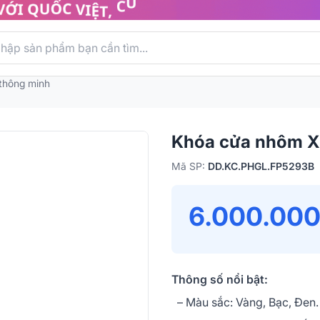
 thông minh
Khóa cửa nhôm X
Mã SP:
DD.KC.PHGL.FP5293B
6.000.00
Thông số nổi bật:
– Màu sắc: Vàng, Bạc, Đen.