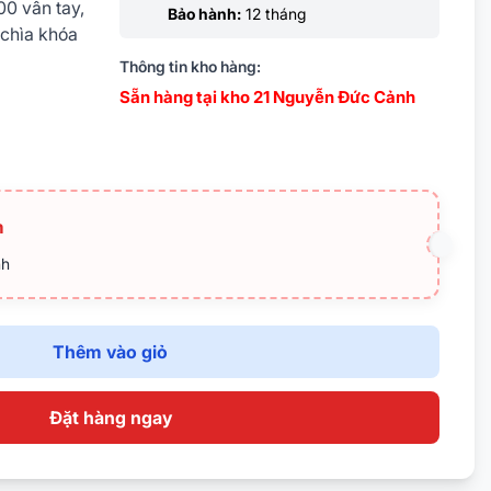
00 vân tay,
Bảo hành:
12 tháng
 chìa khóa
Thông tin kho hàng:
Sẵn hàng tại kho 21 Nguyễn Đức Cảnh
t nối pin
USB.
hập 2 tài
m
 độ thông
nh
i) x 40
uột: 3085.
Thêm vào giỏ
 Test hơi
Đặt hàng ngay