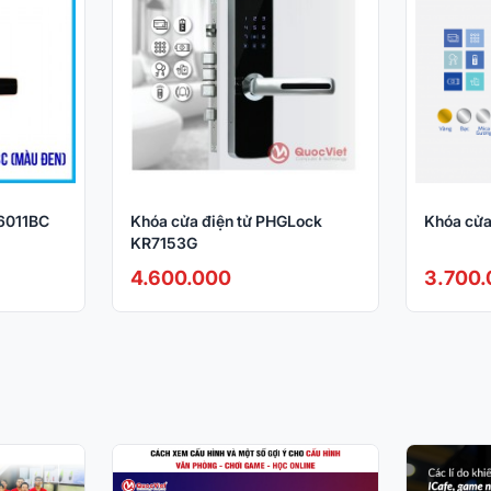
.
alia. Mang nhiều tính năng vượt trội, thiết kế tinh tế
6011BC
Khóa cửa điện tử PHGLock
Khóa cửa
KR7153G
4.600.000
3.700