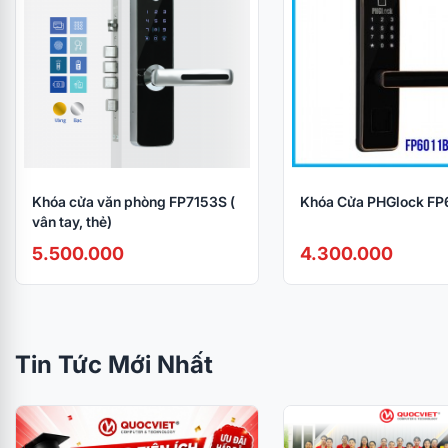
Kích thước:
332mm (dài) x 40mm (rộng) x 34mm (dày)
Thiết kế và công nghệ:
AUSTRALIA
PHGLock là thương hiệu khóa điện tử cao cấp đến từ Austr
và giá cả phải chăng.
Khóa cửa văn phòng FP7153S (
Khóa Cửa PHGlock FP
vân tay, thẻ)
5.500.000
4.300.000
Tin Tức Mới Nhất