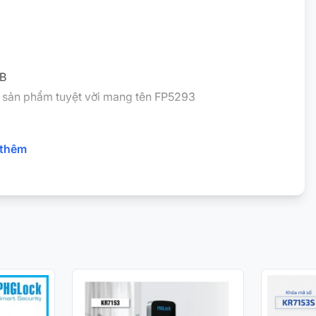
SB
ra sản phẩm tuyệt vời mang tên FP5293
thêm
hi mở cửa)
ìa khóa cơ trong trường hợp khẩn cấp.
tháng đến 12 tháng tuỳ vào tần suất sử dụng, kết nối pin
Euro Window, cửa nhựa lõi thép, cửa sắt…