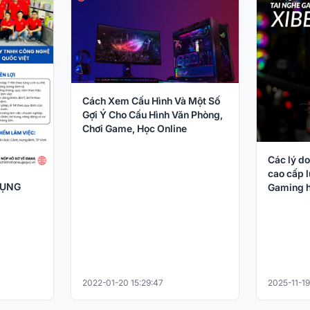
Cách Xem Cấu Hình Và Một Số
Gợi Ý Cho Cấu Hình Văn Phòng,
Chơi Game, Học Online
Các lý do
cao cấp l
DỤNG
Gaming h
2022-01-20 15:29:47
2025-11-19