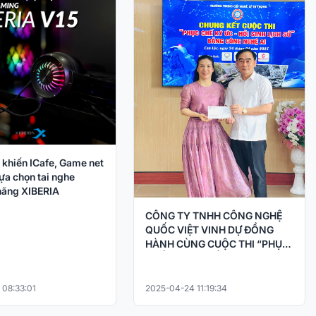
 khiến ICafe, Game net
ựa chọn tai nghe
ãng XIBERIA
CÔNG TY TNHH CÔNG NGHỆ
QUỐC VIỆT VINH DỰ ĐỒNG
HÀNH CÙNG CUỘC THI “PHỤC
CHẾ KÝ ỨC – HỒI SINH LỊCH SỬ
BẰNG CÔNG NGHỆ AI
 08:33:01
2025-04-24 11:19:34