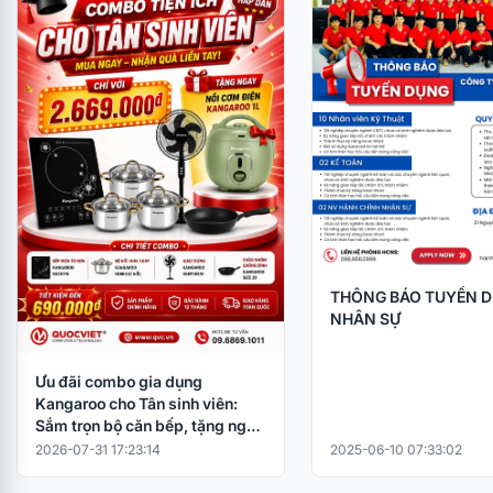
THÔNG BÁO TUYỂN 
NHÂN SỰ
Ưu đãi combo gia dụng
Kangaroo cho Tân sinh viên:
Sắm trọn bộ căn bếp, tặng ngay
nồi cơm điện
2026-07-31 17:23:14
2025-06-10 07:33:02