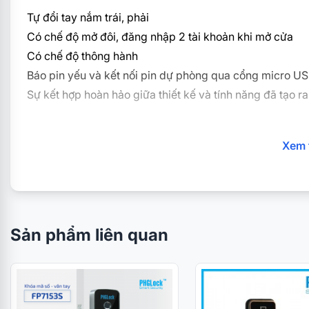
Tự đổi tay nắm trái, phải
Có chế độ mở đôi, đăng nhập 2 tài khoản khi mở cửa
Có chế độ thông hành
Báo pin yếu và kết nối pin dự phòng qua cổng micro U
Sự kết hợp hoàn hảo giữa thiết kế và tính năng đã tạo 
THÔNG SỐ KỸ THUẬT
Xem 
Chức năng:
Có chế độ mở đôi (đăng nhập 2 tài khoản k
Màu sắc:
Bạc, Đen
Cách mở khóa:
01 mã số, 200 thẻ cảm ứng Mifare và ch
Sản phẩm liên quan
Cấu tạo:
Inox
Pin:
Sử dụng 4 viên pin AA, thời lượng sử dụng pin từ 6 
dự phòng qua cổng micro USB.
Thích hợp:
cho dòng cửa có đố cửa thấp: Nhôm XingFa, 